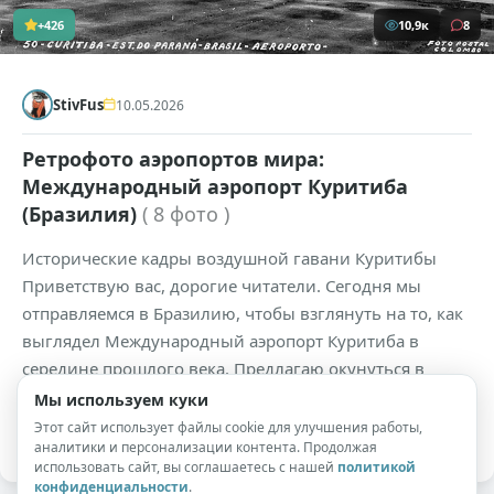
+426
10,9к
8
StivFus
10.05.2026
Ретрофото аэропортов мира:
Международный аэропорт Куритиба
(Бразилия)
( 8 фото )
Исторические кадры воздушной гавани Куритибы
Приветствую вас, дорогие читатели. Сегодня мы
отправляемся в Бразилию, чтобы взглянуть на то, как
выглядел Международный аэропорт Куритиба в
середине прошлого века. Предлагаю окунуться в
атмосферу ретро-авиации и оценить архитектуру тех
Мы используем куки
лет. Хорошего вам настроения и приятных выходных.
Этот сайт использует файлы cookie для улучшения работы,
аналитики и персонализации контента. Продолжая
использовать сайт, вы соглашаетесь с нашей
политикой
конфиденциальности
.