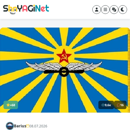
+68
9,6к
16
Barius
08.07.2026