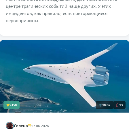
центре трагических событий чаще других. У этих
инцидентов, как правило, есть повторяющиеся
первопричины.
+158
10,8к
13
Селена
17.06.2026