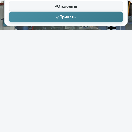
Отклонить
Принять
+431
11к
14
Система
02.05.2026
Дерево, взрывчатка и безумие: как
«Гадюка» Третьего рейха пыталась
защитить небо
( 6 фото )
На финишном этапе Второй мировой Третий рейх