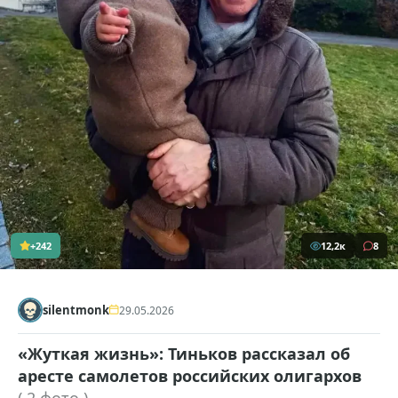
+242
12,2к
8
silentmonk
29.05.2026
«Жуткая жизнь»: Тиньков рассказал об
аресте самолетов российских олигархов