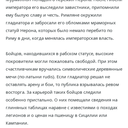
императора его выследили завистники, припомнили
ему былую славу и честь. Римляне окружили
гладиатора и забросали его обломками мраморных
статуй Нерона, которых было немало перебито по
Риму в дни, когда менялась императорская власть.
Бойцов, находившихся в рабском статусе, высокие
покровители могли пожаловать свободой. При этом
счастливчикам вручались символические деревянные
мечи (по-латыни rudis). Если гладиатор решал не
оставлять арену и бои, то публика взрывалась ревом
восторга. За карьерой таких бойцов следили
особенно пристально. О них помещали сведения на
глиняных таблицах наравне с известиями о походах
легионов и о ценах на пшеницу в Сицилии или
Кампании.