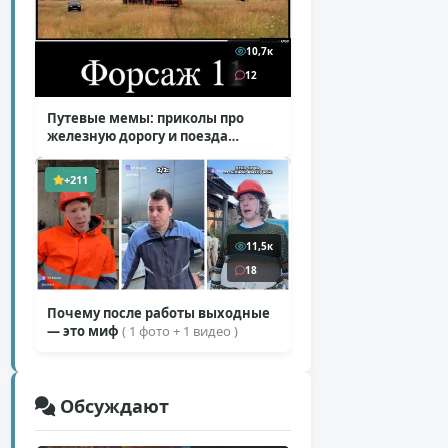
10,7к
12
Путевые мемы: приколы про
железную дорогу и поезда
( 25 фото )
+211
11,5к
18
Почему после работы выходные
— это миф
( 1 фото + 1 видео )
Обсуждают