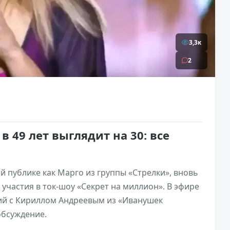
3,3к
2
в 49 лет выглядит на 30: все
 публике как Марго из группы «Стрелки», вновь
 участия в ток-шоу «Секрет на миллион». В эфире
ий с Кириллом Андреевым из «Иванушек
 обсуждение.