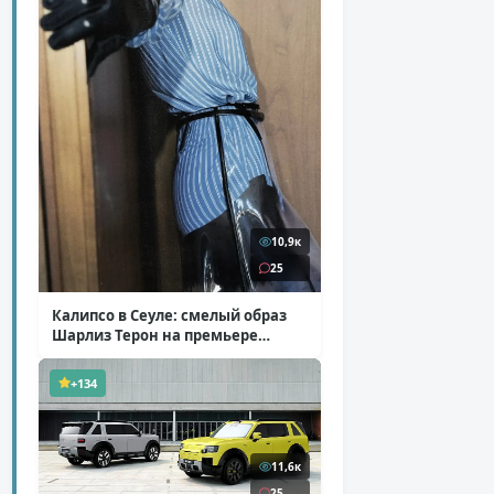
10,9к
25
Калипсо в Сеуле: смелый образ
Шарлиз Терон на премьере
«Одиссеи»
( 6 фото )
+134
11,6к
25