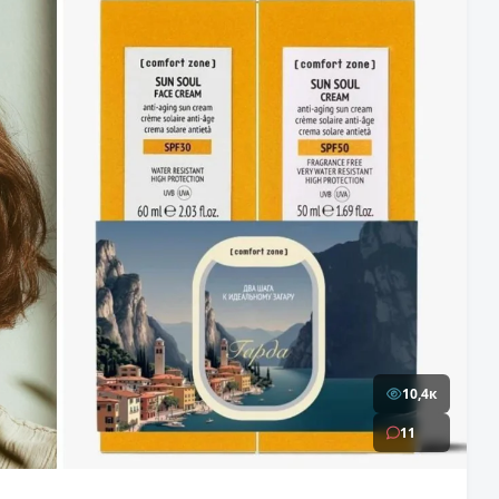
10,4к
11