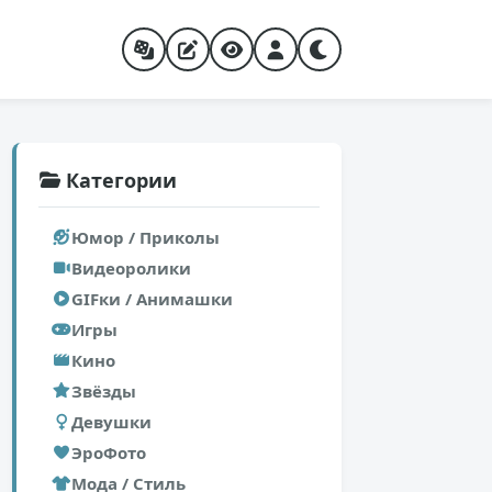
Категории
Юмор / Приколы
Видеоролики
GIFки / Анимашки
Игры
Кино
Звёзды
Девушки
ЭроФото
Мода / Стиль