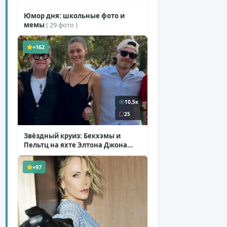
Юмор дня: школьные фото и
мемы
( 29 фото )
+162
10,5к
25
Звёздный круиз: Бекхэмы и
Пельтц на яхте Элтона Джона
( 12 фото )
+97