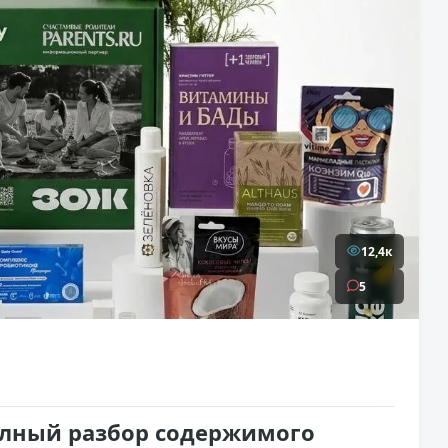
12,4к
5
олный разбор содержимого