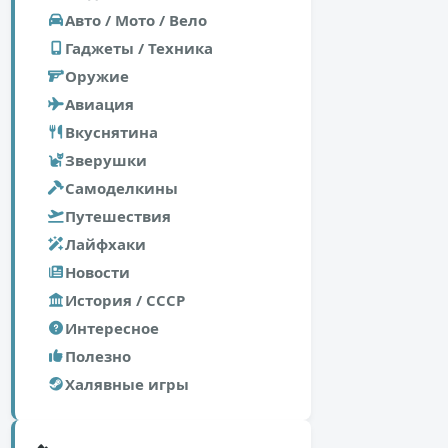
Авто / Мото / Вело
Гаджеты / Техника
Оружие
Авиация
Вкуснятина
Зверушки
Самоделкины
Путешествия
Лайфхаки
Новости
История / СССР
Интересное
Полезно
Халявные игры