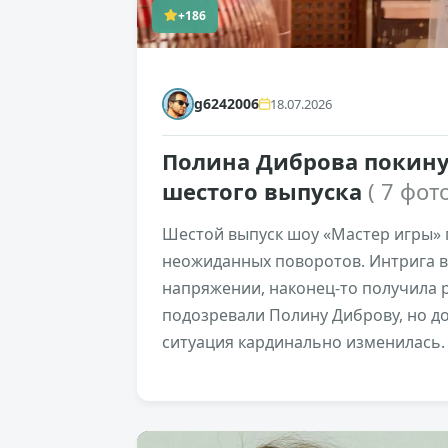
+186
g6242006
18.07.2026
Полина Диброва покину
шестого выпуска
( 7 фото
Шестой выпуск шоу «Мастер игры» 
неожиданных поворотов. Интрига в
напряжении, наконец-то получила р
подозревали Полину Диброву, но до
ситуация кардинально изменилась.