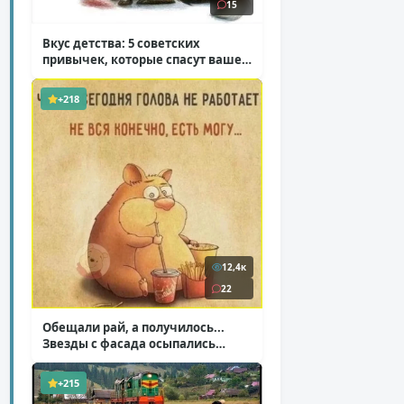
15
Вкус детства: 5 советских
привычек, которые спасут ваше
здоровье
( 2 фото )
+218
12,4к
22
Обещали рай, а получилось...
Звезды с фасада осыпались
( 14 фото )
+215