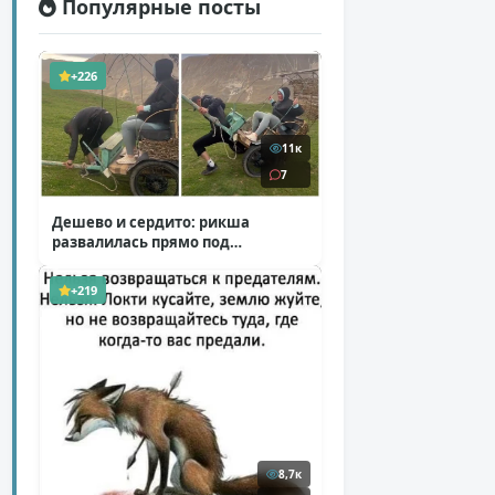
Популярные посты
+226
11к
7
Дешево и сердито: рикша
развалилась прямо под
туристкой
( 1 фото + 1 видео )
+219
8,7к