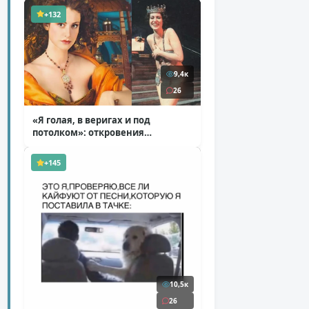
+132
9,4к
26
«Я голая, в веригах и под
потолком»: откровения
Ковальчук о роли Маргариты
( 11 фото )
+145
10,5к
26