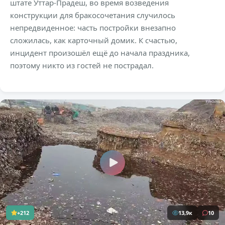
штате Уттар-Прадеш, во время возведения
конструкции для бракосочетания случилось
непредвиденное: часть постройки внезапно
сложилась, как карточный домик. К счастью,
инцидент произошёл ещё до начала праздника,
поэтому никто из гостей не пострадал.
+212
13,9к
10