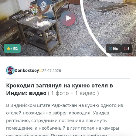
+152
10к
8
Donkoxtooy
22.07.2026
Крокодил заглянул на кухню отеля в
Индии: видео
( 1 фото + 1 видео )
В индийском штате Раджастхан на кухню одного из
отелей неожиданно забрел крокодил. Увидев
рептилию, сотрудники поспешили покинуть
помещение, а необычный визит попал на камеры
видеонаблюдения. Позже на место прибыли