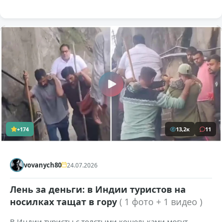
+174
13,2к
11
vovanych80
24.07.2026
Лень за деньги: в Индии туристов на
носилках тащат в гору
( 1 фото + 1 видео )
В Индии туристы с толстыми кошельками могут