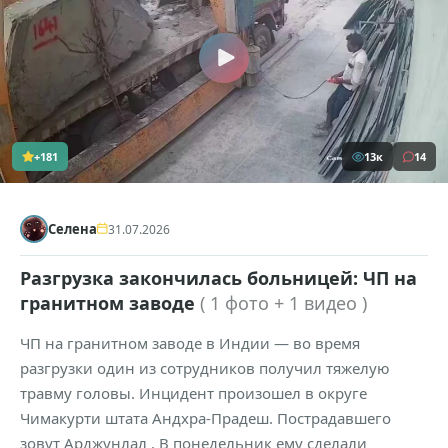
+181
13к
14
Селена
31.07.2026
Разгрузка закончилась больницей: ЧП на
гранитном заводе
( 1 фото + 1 видео )
ЧП на гранитном заводе в Индии — во время
разгрузки один из сотрудников получил тяжелую
травму головы. Инцидент произошел в округе
Чимакурти штата Андхра-Прадеш. Пострадавшего
зовут Арджунлал . В понедельник ему сделали