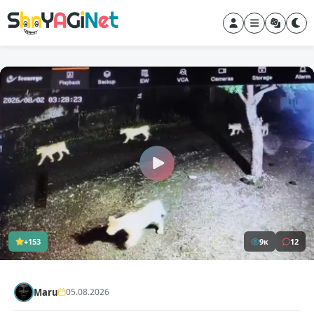
+153
9к
12
Maru
05.08.2026