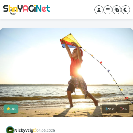
+85
11к
16
NickyVcig
04.06.2026