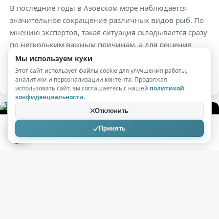
В последние годы в Азовском море наблюдается
значительное сокращение различных видов рыб. По
мнению экспертов, такая ситуация складывается сразу
по нескольким важным причинам, а для решения
вопроса специалистам придется приложить немало
Мы используем куки
усилий.
Этот сайт использует файлы cookie для улучшения работы,
аналитики и персонализации контента. Продолжая
использовать сайт, вы соглашаетесь с нашей
политикой
конфиденциальности
.
+73
3к
0
Отклонить
Принять
Iraidafula
18.05.2020
Азовскому морю нашли неожиданное
применение
( 1 фото )
Учёные нашли неожиданное применение
мелководному Азовскому морю – оно может стать
источником альтернативной и возобновляемой