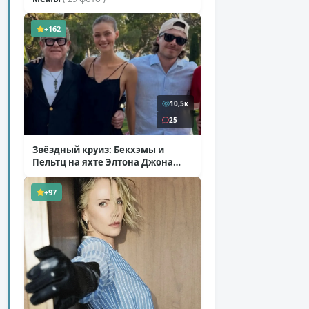
+162
10,5к
25
Звёздный круиз: Бекхэмы и
Пельтц на яхте Элтона Джона
( 12 фото )
+97