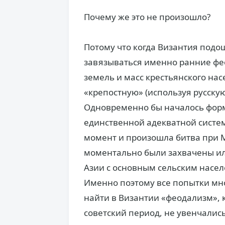
Почему же это не произошло?
Потому что когда Византия подошл
завязываться именно ранние фе
земель и масс крестьянского нас
«крепостную» (используя русску
Одновременно бы началось форм
единственной адекватной системы
момент и произошла битва при М
моментально были захвачены ил
Азии с основным сельским насе
Именно поэтому все попытки мн
найти в Византии «феодализм», к
советский период, не увенчалис