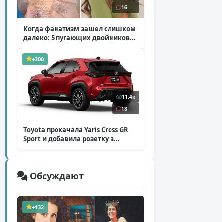
16
Когда фанатизм зашел слишком
далеко: 5 пугающих двойников
звезд
( 10 фото )
+200
11,4к
18
Toyota прокачала Yaris Cross GR
Sport и добавила розетку в
Harrier
( 5 фото )
Обсуждают
+132