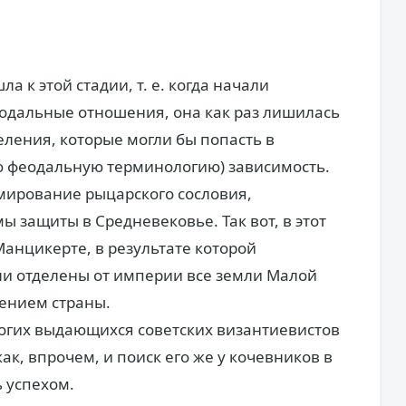
а к этой стадии, т. е. когда начали
одальные отношения, она как раз лишилась
еления, которые могли бы попасть в
ю феодальную терминологию) зависимость.
ирование рыцарского сословия,
 защиты в Средневековье. Так вот, в этот
анцикерте, в результате которой
и отделены от империи все земли Малой
лением страны.
огих выдающихся советских византиевистов
ак, впрочем, и поиск его же у кочевников в
ь успехом.