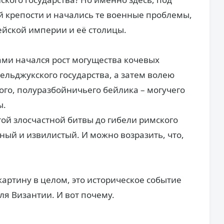
 крепости и начались те военные проблемы,
ейской империи и её столицы.
нами начался рост могущества кочевых
сельджукского государства, а затем волею
ого, полуразбойничьего бейлика – могучего
ы.
той злосчастной битвы до гибели римского
жный и извилистый. И можно возразить, что,
картину в целом, это историческое событие
ля Византии. И вот почему.