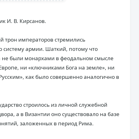
ник И. В. Кирсанов.
й трон императоров стремились
 систему армии. Шаткий, потому что
а не были монархами в феодальном смысле
в Европе, ни «ключниками Бога на земле», ни
усским», как было совершенно аналогично в
осударство строилось из личной служебной
двора, а в Византии оно существовало на базе
онятий, заложенных в период Рима.