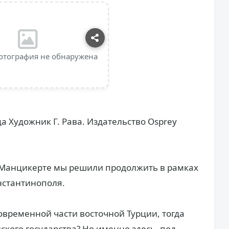
отография не обнаружена
 Художник Г. Рава. Издательство Osprey
и Манцикерте мы решили продолжить в рамках
нстантинополя.
овременной части восточной Турции, тогда
ского государства? Но именно здесь, под