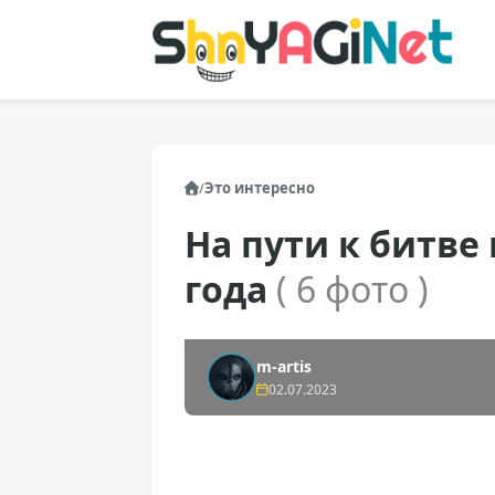
/
Это интересно
На пути к битве
года
( 6 фото )
m-artis
02.07.2023