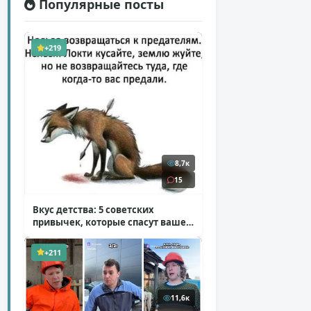
Популярные посты
+219
8,7к
15
Вкус детства: 5 советских
привычек, которые спасут ваше
здоровье
( 2 фото )
+211
11,6к