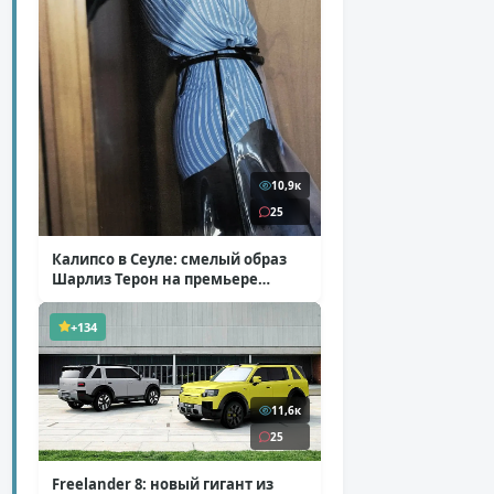
10,9к
25
Калипсо в Сеуле: смелый образ
Шарлиз Терон на премьере
«Одиссеи»
( 6 фото )
+134
11,6к
25
Freelander 8: новый гигант из