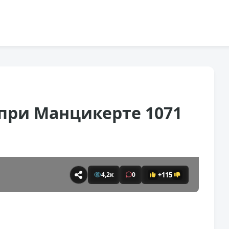
 при Манцикерте 1071
+115
4,2к
0