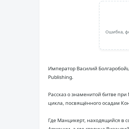
Ошибка, ф
Император Василий Болгаробойца
Publishing.
Рассказ о знаменитой битве пр
цикла, посвящённого осадам Ко
Где Манцикерт, находящийся в с
Армении, а где столица Византий