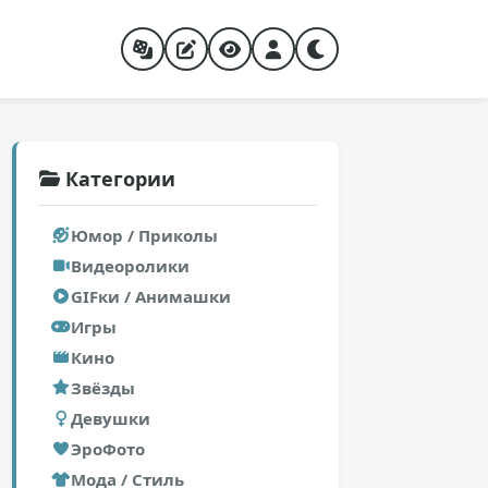
Категории
Юмор / Приколы
Видеоролики
GIFки / Анимашки
Игры
Кино
Звёзды
Девушки
ЭроФото
Мода / Стиль