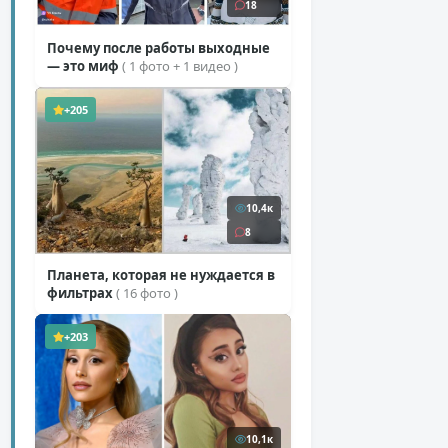
18
Почему после работы выходные
— это миф
( 1 фото + 1 видео )
+205
10,4к
8
Планета, которая не нуждается в
фильтрах
( 16 фото )
+203
10,1к