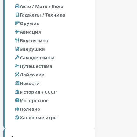
Авто / Мото / Вело
Гаджеты / Техника
Оружие
Авиация
Вкуснятина
Зверушки
Самоделкины
Путешествия
Лайфхаки
Новости
История / СССР
Интересное
Полезно
Халявные игры