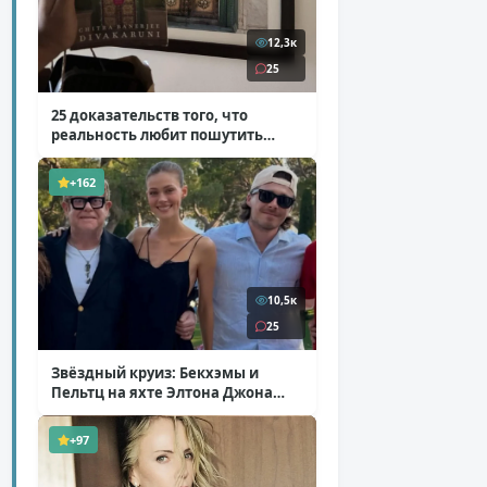
12,3к
25
25 доказательств того, что
реальность любит пошутить
( 25 фото )
+162
10,5к
25
Звёздный круиз: Бекхэмы и
Пельтц на яхте Элтона Джона
( 12 фото )
+97