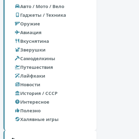
Авто / Мото / Вело
Гаджеты / Техника
Оружие
Авиация
Вкуснятина
Зверушки
Самоделкины
Путешествия
Лайфхаки
Новости
История / СССР
Интересное
Полезно
Халявные игры