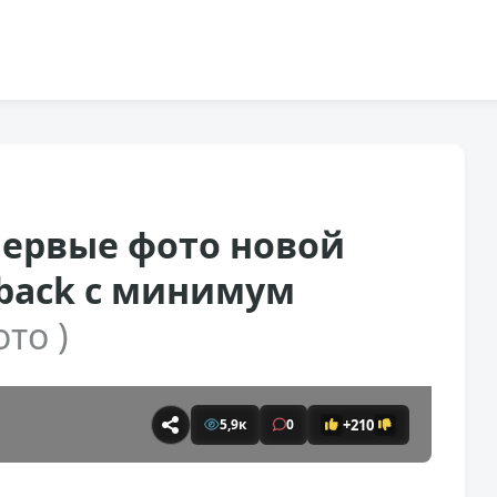
ервые фото новой
rtback с минимум
ото )
+210
5,9к
0