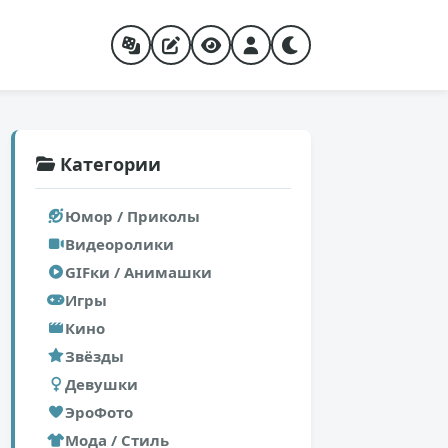
Категории
Юмор / Приколы
Видеоролики
GIFки / Анимашки
Игры
Кино
Звёзды
Девушки
ЭроФото
Мода / Стиль