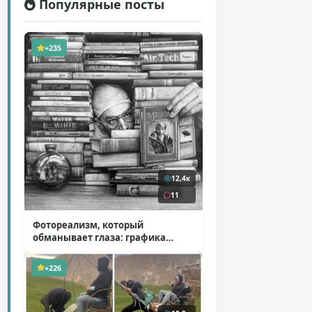
Популярные посты
+235
12,4к
11
Фотореализм, который
обманывает глаза: графика
Итана Мурроу
( 28 фото )
+226