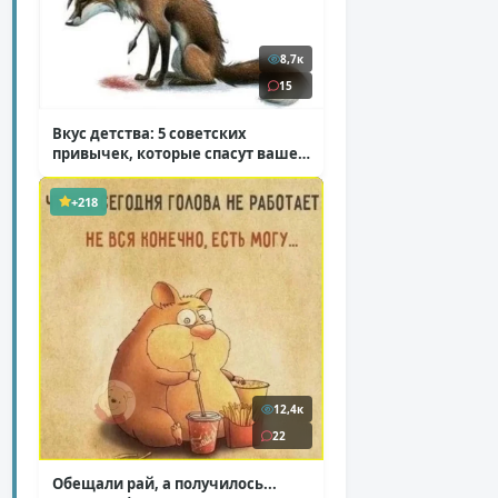
8,7к
15
Вкус детства: 5 советских
привычек, которые спасут ваше
здоровье
( 2 фото )
+218
12,4к
22
Обещали рай, а получилось...