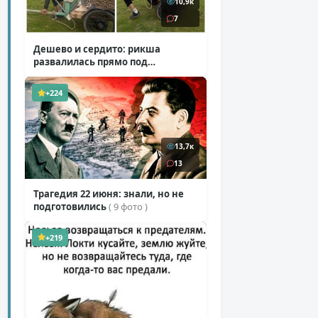
10,9к
7
Дешево и сердито: рикша
развалилась прямо под
туристкой
( 1 фото + 1 видео )
+224
13,7к
13
Трагедия 22 июня: знали, но не
подготовились
( 9 фото )
+219