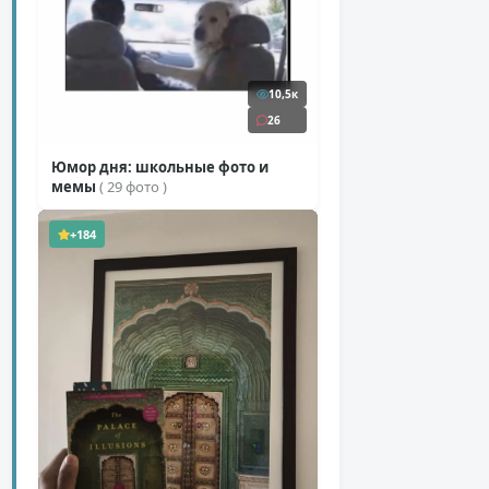
10,5к
26
Юмор дня: школьные фото и
мемы
( 29 фото )
+184