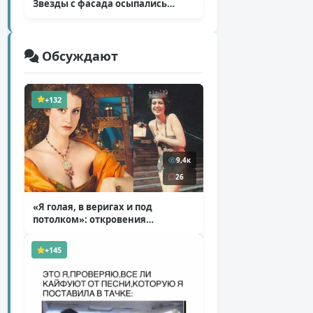
Звезды с фасада осыпались
( 14 фото )
Обсуждают
+132
9,4к
26
«Я голая, в веригах и под
потолком»: откровения
Ковальчук о роли Маргариты
( 11 фото )
+145