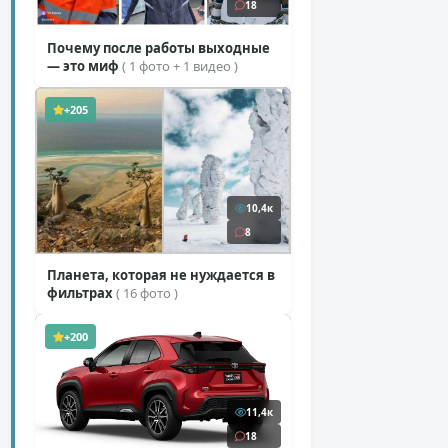
18
Почему после работы выходные
— это миф
( 1 фото + 1 видео )
+205
10,4к
8
Планета, которая не нуждается в
фильтрах
( 16 фото )
+200
11,4к
18