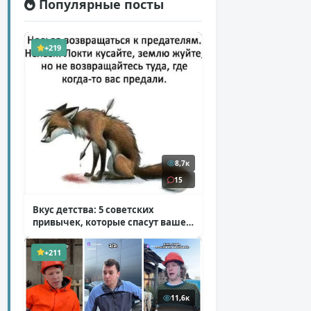
Популярные посты
+219
8,7к
15
Вкус детства: 5 советских
привычек, которые спасут ваше
здоровье
( 2 фото )
+211
11,6к