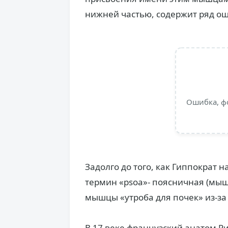
нижней частью, содержит ряд о
Ошибка, ф
Задолго до того, как Гиппократ
термин «psoa»- поясничная (мыш
мышцы «утроба для почек» из-за
В 17 веке французский анатом Р