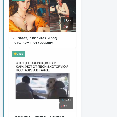
9,4к
26
«Я голая, в веригах и под
потолком»: откровения
Ковальчук о роли Маргариты
( 11 фото )
+145
10,5к
26