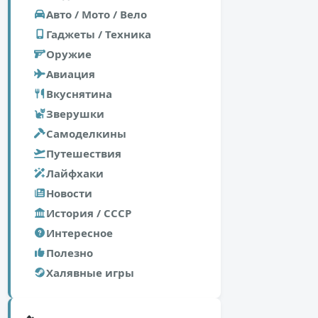
Авто / Мото / Вело
Гаджеты / Техника
Оружие
Авиация
Вкуснятина
Зверушки
Самоделкины
Путешествия
Лайфхаки
Новости
История / СССР
Интересное
Полезно
Халявные игры