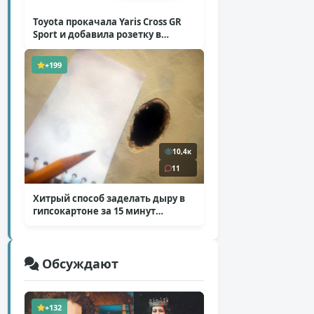
Toyota прокачала Yaris Cross GR
Sport и добавила розетку в
Harrier
( 5 фото )
+199
10,4к
11
Хитрый способ заделать дыру в
гипсокартоне за 15 минут
( 12 фото )
Обсуждают
+132