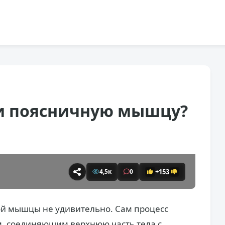
и поясничную мышцу?
+153
4,5к
0
й мышцы не удивительно. Сам процесс
, соединяющим верхнюю часть тела с