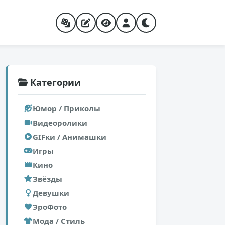
Категории
Юмор / Приколы
Видеоролики
GIFки / Анимашки
Игры
Кино
Звёзды
Девушки
ЭроФото
Мода / Стиль