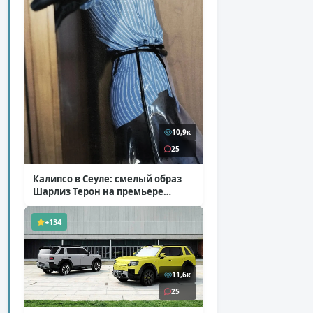
10,9к
25
Калипсо в Сеуле: смелый образ
Шарлиз Терон на премьере
«Одиссеи»
( 6 фото )
+134
11,6к
25