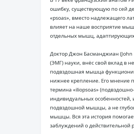
ошибку, существующую по сей де
«psoas», вместо надлежащего лати
влияет на наше восприятие мышц
отдельных мышц, адаптирующих
Доктор Джон Басманджиан (John 
(ЭМГ) науки, внёс свой вклад в
подвздошная мышца функциониру
нижнее крепление. Его мнение 
термина «iliopsoas» (подвздошн
индивидуальных особенностей, 
подвздошной мышцы, а не глубо
мышцы. Вся эта история помога
заблуждений о действительной