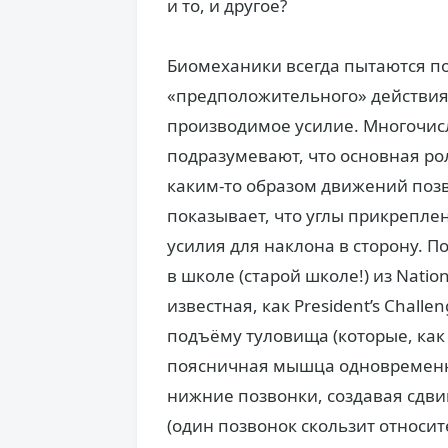
и то, и другое?
Биомеханики всегда пытаются по
«предположительного» действия,
производимое усилие. Многочис
подразумевают, что основная р
каким-то образом движений позв
показывает, что углы прикрепле
усилия для наклона в сторону. 
в школе (старой школе!) из Nation
известная, как President’s Chal
подъёму туловища (которые, как 
поясничная мышца одновременно
нижние позвонки, создавая сдв
(один позвонок скользит относит