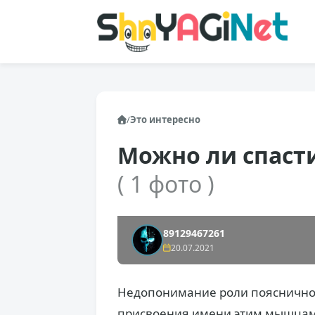
/
Это интересно
Можно ли спаст
( 1 фото )
89129467261
20.07.2021
Недопонимание роли пояснично
присвоения имени этим мышцам