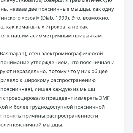
нь, назвав две поясничные мышцы, как одну
нского «psoai» (Diab, 1999). Это, возможно,
, как командных игроков, а не как
ся к нашим асимметричным привычкам.
Basmajian), отец электромиографической
 непонимание утверждением, что поясничная и
ют нераздельно, потому что у них общее
привело к широкому распространению
о-поясничная), лишая каждую из мышц
и спровоцировало прецедент измерять ЭМГ
кой и более труднодоступной поясничной
ет понять причины распространённости
 роли поясничной мышцы.