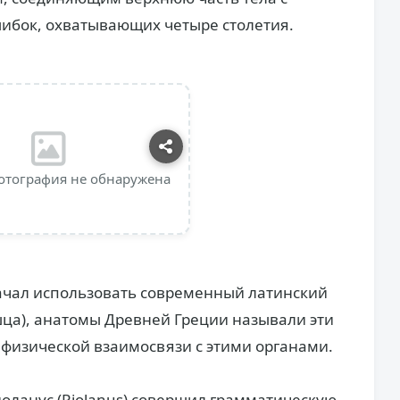
шибок, охватывающих четыре столетия.
отография не обнаружена
 начал использовать современный латинский
ца), анатомы Древней Греции называли эти
 физической взаимосвязи с этими органами.
иоланус (Riolanus) совершил грамматическую