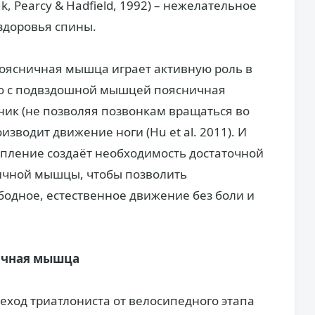
, Pearcy & Hadfield, 1992) – нежелательное
здоровья спины.
поясничная мышца играет активную роль в
ию с подвздошной мышцей поясничная
ик (не позволяя позвонкам вращаться во
зводит движение ноги (Hu et al. 2011). И
пление создаёт необходимость достаточной
ичной мышцы, чтобы позволить
бодное, естественное движение без боли и
ичная мышца
еход триатлониста от велосипедного этапа