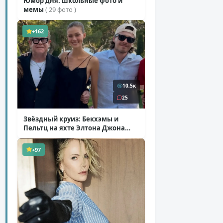
Юмор дня: школьные фото и
мемы
( 29 фото )
+162
10,5к
25
Звёздный круиз: Бекхэмы и
Пельтц на яхте Элтона Джона
( 12 фото )
+97