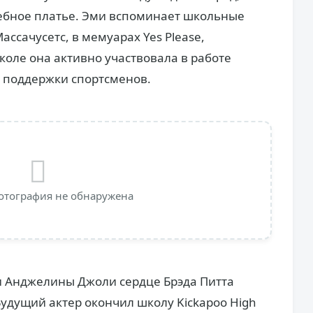
бное платье. Эми вспоминает школьные
ассачусетс, в мемуарах Yes Please,
коле она активно участвовала в работе
е поддержки спортсменов.
отография не обнаружена
и Анджелины Джоли сердце Брэда Питта
удущий актер окончил школу Kickapoo High