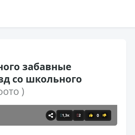
ного забавные
зд со школьного
фото )
0
1,3к
2