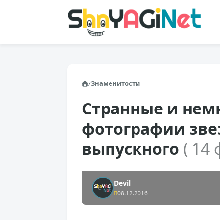
/
Знаменитости
Странные и нем
фотографии зве
выпускного
( 14 
Devil
08.12.2016