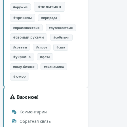
#политика
#оружие
#приколы
#природа
#происшествия
#путешествия
#своими руками
#события
#советы
#спорт
#сша
#украина
#фото
#шоу-бизнес
#экономика
#юмор
Важное!
Комментарии
Обратная связь