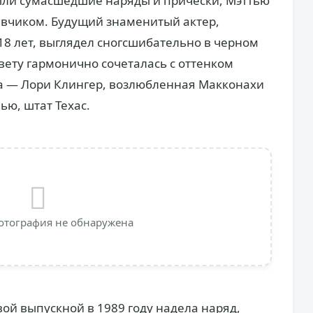
 были сумасшедшие наряды и прически, Мэттью
вчиком. Будущий знаменитый актер,
18 лет, выглядел сногсшибательно в черном
цвету гармонично сочеталась с оттенком
ца — Лори Клингер, возлюбленная Макконахи
ью, штат Техас.
отография не обнаружена
ой выпускной в 1989 году надела наряд,