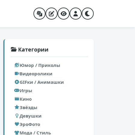
Категории
Юмор / Приколы
Видеоролики
GIFки / Анимашки
Игры
Кино
Звёзды
Девушки
ЭроФото
Мода / Стиль