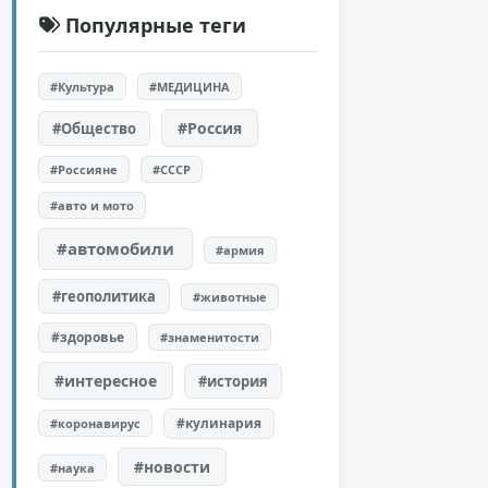
Популярные теги
#Культура
#МЕДИЦИНА
#Россия
#Общество
#Россияне
#СССР
#авто и мото
#автомобили
#армия
#геополитика
#животные
#здоровье
#знаменитости
#интересное
#история
#кулинария
#коронавирус
#новости
#наука