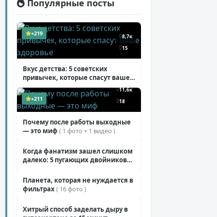
Популярные посты
+219
8,7к
15
Вкус детства: 5 советских
привычек, которые спасут ваше
здоровье
( 2 фото )
11,6к
+211
18
11,3к
Почему после работы выходные
— это миф
( 1 фото + 1 видео )
19
10,4к
Когда фанатизм зашел слишком
+206
далеко: 5 пугающих двойников
8
звезд
( 10 фото )
10,4к
Планета, которая не нуждается в
+205
фильтрах
( 16 фото )
11
Хитрый способ заделать дыру в
+199