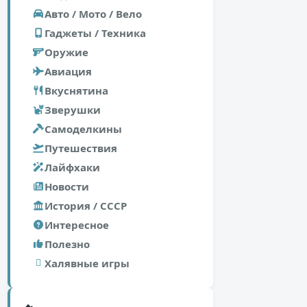
Авто / Мото / Вело
Гаджеты / Техника
Оружие
Авиация
Вкуснятина
Зверушки
Самоделкины
Путешествия
Лайфхаки
Новости
История / СССР
Интересное
Полезно
Халявные игры