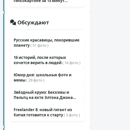
гипсокартоне за 15 минут
( 12 фото )
5,8к
Обсуждают
29
8,3к
Русские красавицы, покорившие
+119
планету
( 51 фото )
29
10,6к
16 историй, после которых
+84
хочется верить в людей
( 16 фото )
26
10,6к
Юмор дня: школьные фото и
+145
мемы
( 29 фото )
25
11,6к
Звёздный круиз: Бекхэмы и
+162
Пельтц на яхте Элтона Джона
25
( 12 фото )
Freelander 8: новый гигант из
+134
Китая готовится к старту
( 3 фото )