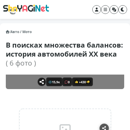
/
Авто / Мото
В поисках множества балансов:
история автомобилей XX века
( 6 фото )
15,9к
0
+430