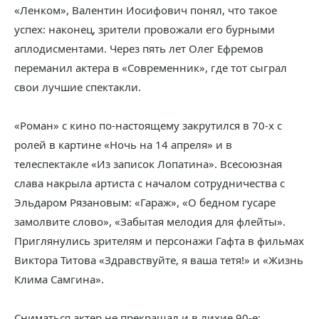
«Ленком», Валентин Иосифович понял, что такое
успех: наконец, зрители провожали его бурными
аплодисментами. Через пять лет Олег Ефремов
переманил актера в «Современник», где тот сыграл
свои лучшие спектакли.
«Роман» с кино по-настоящему закрутился в 70-х с
ролей в картине «Ночь на 14 апреля» и в
телеспектакле «Из записок Лопатина». Всесоюзная
слава накрыла артиста с началом сотрудничества с
Эльдаром Рязановым: «Гараж», «О бедном гусаре
замолвите слово», «Забытая мелодия для флейты».
Приглянулись зрителям и персонажи Гафта в фильмах
Виктора Титова «Здравствуйте, я ваша тетя!» и «Жизнь
Клима Самгина».
Сниматься актер не прекращал и в лихие 90-е: