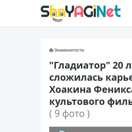
/
Знаменитости
"Гладиатор" 20 л
сложилась карье
Хоакина Феникса
культового фил
( 9 фото )