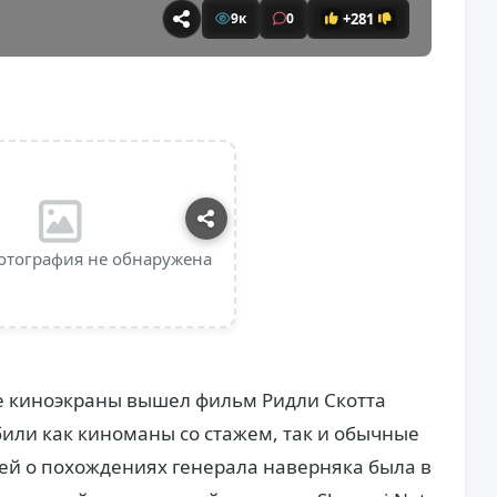
+281
9к
0
отография не обнаружена
ие киноэкраны вышел фильм Ридли Скотта
били как киноманы со стажем, так и обычные
ией о похождениях генерала наверняка была в