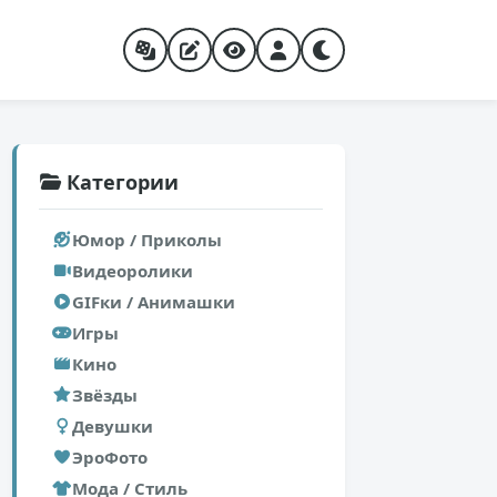
Категории
Юмор / Приколы
Видеоролики
GIFки / Анимашки
Игры
Кино
Звёзды
Девушки
ЭроФото
Мода / Стиль