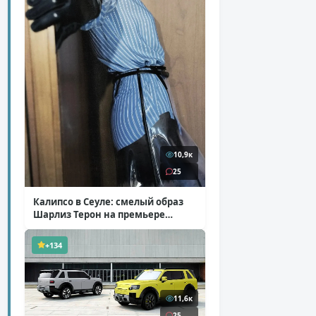
10,9к
25
Калипсо в Сеуле: смелый образ
Шарлиз Терон на премьере
«Одиссеи»
( 6 фото )
+134
11,6к
25