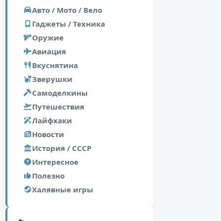
Авто / Мото / Вело
Гаджеты / Техника
Оружие
Авиация
Вкуснятина
Зверушки
Самоделкины
Путешествия
Лайфхаки
Новости
История / СССР
Интересное
Полезно
Халявные игры