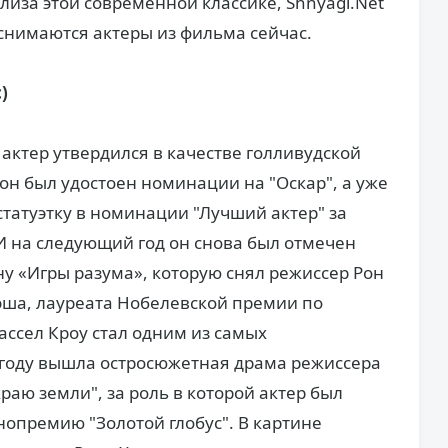
лиза этой современной классике, Shnyagi.Net
 снимаются актеры из фильма сейчас.
)
актер утвердился в качестве голливудской
у он был удостоен номинации на "Оскар", а уже
татуэтку в номинации "Лучший актер" за
 И на следующий год он снова был отмечен
ну «Игры разума», которую снял режиссер Рон
эша, лауреата Нобелевской премии по
ассел Кроу стал одним из самых
 году вышла остросюжетная драма режиссера
раю земли", за роль в которой актер был
опремию "Золотой глобус". В картине