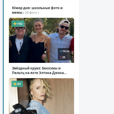
Юмор дня: школьные фото и
мемы
( 29 фото )
+162
10,5к
25
Звёздный круиз: Бекхэмы и
Пельтц на яхте Элтона Джона
( 12 фото )
+97