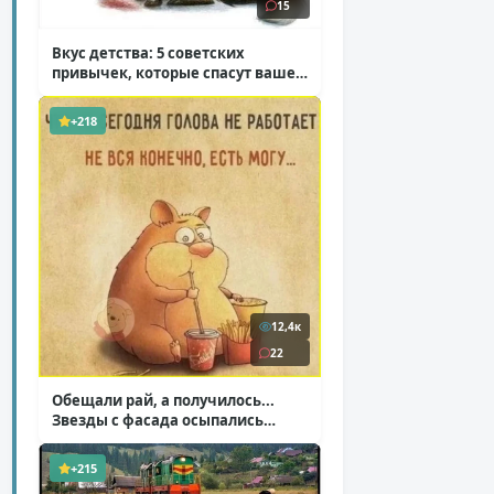
15
Вкус детства: 5 советских
привычек, которые спасут ваше
здоровье
( 2 фото )
+218
12,4к
22
Обещали рай, а получилось...
Звезды с фасада осыпались
( 14 фото )
+215