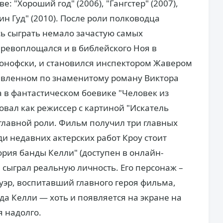
 "Хороший год" (2006), "Гангстер" (2007),
ин Гуд" (2010). После роли полководца
ь сыграть немало зачастую самых
ревоплощался и в библейского Ноя в
нофски, и становился инспектором Жавером
авленном по знаменитому роману Виктора
а в фантастическом боевике "Человек из
ровал как режиссер с картиной "Искатель
 главной роли. Фильм получил три главных
и недавних актерских работ Кроу стоит
рия банды Келли" (доступен в онлайн-
а сыграл реальную личность. Его персонаж –
эр, воспитавший главного героя фильма,
да Келли — хоть и появляется на экране на
я надолго.