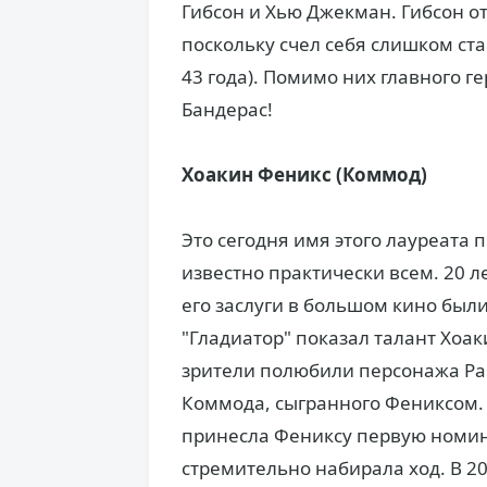
Гибсон и Хью Джекман. Гибсон о
поскольку счел себя слишком ста
43 года). Помимо них главного г
Бандерас!
Хоакин Феникс (Коммод)
Это сегодня имя этого лауреата 
известно практически всем. 20 ле
его заслуги в большом кино бы
"Гладиатор" показал талант Хоа
зрители полюбили персонажа Рас
Коммода, сыгранного Фениксом.
принесла Фениксу первую номин
стремительно набирала ход. В 2