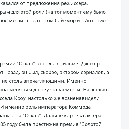
тказался от предложения режиссера,
рым для этой роли (на тот момент ему было
ероя могли сыграть Том Сайзмор и… Антонио
премии "Оскар" за роль в фильме "Джокер"
т назад, он был, скорее, актером сериалов, а
ли не столь впечатляющими. Именно
кина меняться до неузнаваемости. Насколько
села Кроу, настолько же возненавидели
 И именно роль императора Коммода
ацию на "Оскар". Дальше карьера актера
005 году была престижна премия "Золотой