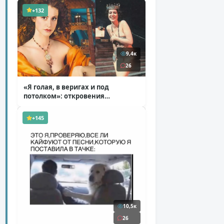
+132
9,4к
26
«Я голая, в веригах и под
потолком»: откровения
Ковальчук о роли Маргариты
( 11 фото )
+145
10,5к
26