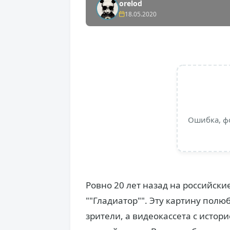
orelod
18.05.2020
Ошибка, ф
Ровно 20 лет назад на российск
""Гладиатор"". Эту картину полю
зрители, а видеокассета с истор