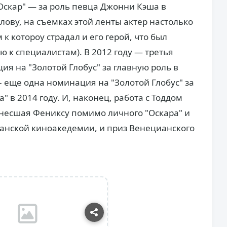
"Оскар" — за роль певца Джонни Кэша в
слову, на съемках этой ленты актер настолько
к котороу страдал и его герой, что был
 к специалистам). В 2012 году — третья
я на "Золотой Глобус" за главную роль в
 – еще одна номинация на "Золотой Глобус" за
 в 2014 году. И, наконец, работа с Тоддом
несшая Фениксу помимо личного "Оскара" и
танской киноакедемии, и приз Венецианского