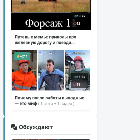
10,7к
12
Путевые мемы: приколы про
железную дорогу и поезда
( 25 фото )
+211
11,5к
18
Почему после работы выходные
— это миф
( 1 фото + 1 видео )
Обсуждают