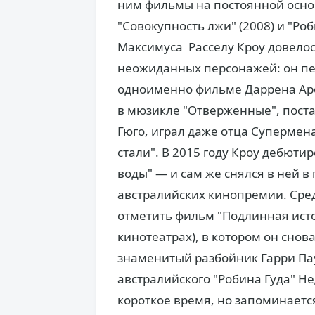
ним фильмы на постоянной основе:
"Совокупность лжи" (2008) и "Роб
Максимуса Расселу Кроу довелос
неожиданных персонажей: он пе
одноименно фильме Даррена Аро
в мюзикле "Отверженные", пост
Гюго, играл даже отца Супермен
стали". В 2015 году Кроу дебюти
воды" — и сам же снялся в ней в
австралийских кинопремии. Сред
отметить фильм "Подлинная исто
кинотеатрах), в котором он снов
знаменитый разбойник Гарри Пау
австралийского "Робина Гуда" Не
короткое время, но запоминаетс