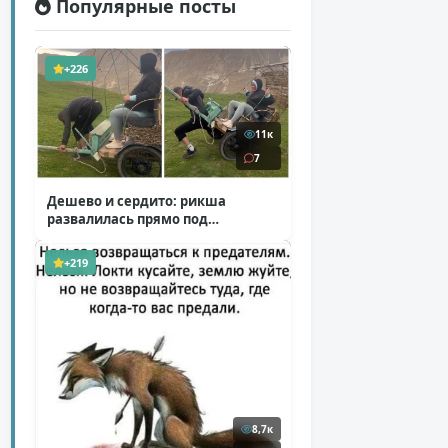
Популярные посты
+226
11к
7
Дешево и сердито: рикша
развалилась прямо под
туристкой
( 1 фото + 1 видео )
+219
8,7к