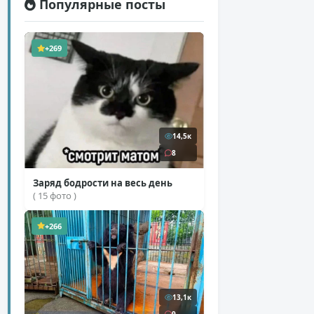
Популярные посты
+269
14,5к
8
Заряд бодрости на весь день
( 15 фото )
+266
13,1к