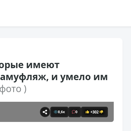
торые имеют
амуфляж, и умело им
 фото )
+302
8,6к
0