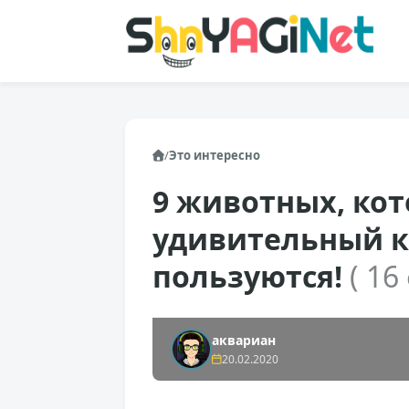
/
Это интересно
9 животных, ко
удивительный к
пользуются!
( 16
аквариан
20.02.2020