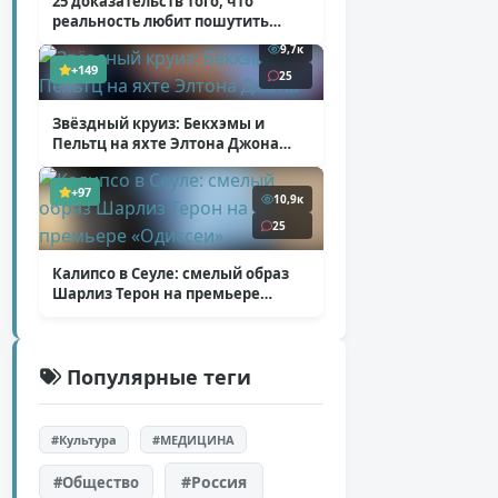
25 доказательств того, что
реальность любит пошутить
( 25 фото )
9,7к
+149
25
Звёздный круиз: Бекхэмы и
Пельтц на яхте Элтона Джона
( 12 фото )
+97
10,9к
25
Калипсо в Сеуле: смелый образ
Шарлиз Терон на премьере
«Одиссеи»
( 6 фото )
Популярные теги
#Культура
#МЕДИЦИНА
#Россия
#Общество