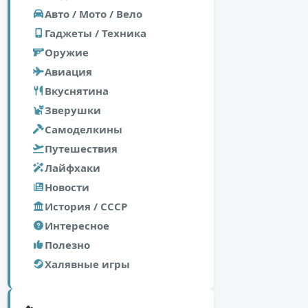
Авто / Мото / Вело
Гаджеты / Техника
Оружие
Авиация
Вкуснятина
Зверушки
Самоделкины
Путешествия
Лайфхаки
Новости
История / СССР
Интересное
Полезно
Халявные игры