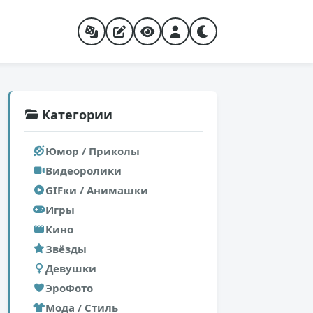
Категории
Юмор / Приколы
Видеоролики
GIFки / Анимашки
Игры
Кино
Звёзды
Девушки
ЭроФото
Мода / Стиль