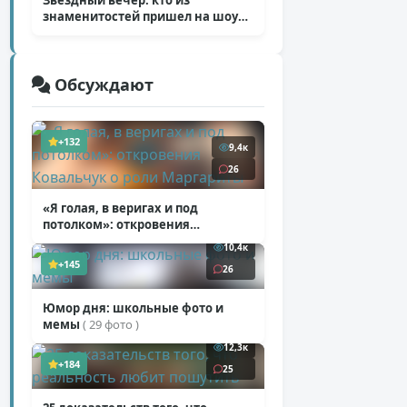
Звездный вечер: кто из
знаменитостей пришел на шоу
Билана
( 6 фото )
Обсуждают
+132
9,4к
26
«Я голая, в веригах и под
потолком»: откровения
Ковальчук о роли Маргариты
10,4к
( 11 фото )
+145
26
Юмор дня: школьные фото и
мемы
( 29 фото )
12,3к
+184
25