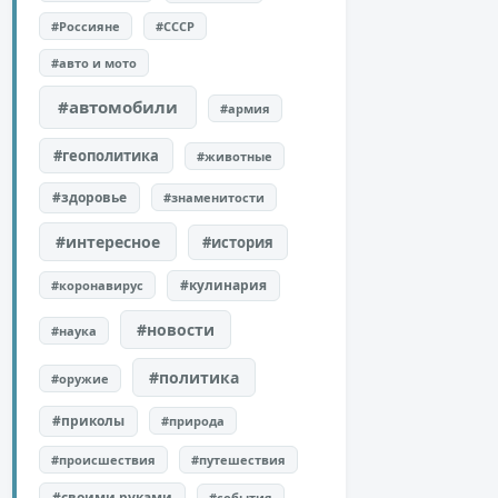
#Россияне
#СССР
#авто и мото
#автомобили
#армия
#геополитика
#животные
#здоровье
#знаменитости
#интересное
#история
#кулинария
#коронавирус
#новости
#наука
#политика
#оружие
#приколы
#природа
#происшествия
#путешествия
#своими руками
#события