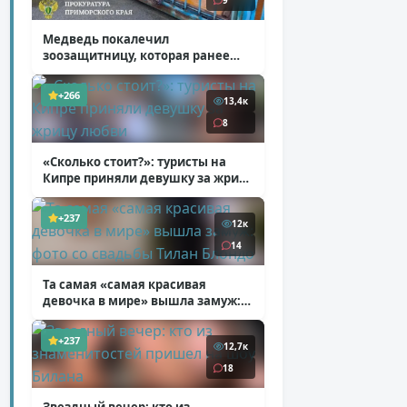
9
Медведь покалечил
зоозащитницу, которая ранее
уже потеряла ногу
( 4 фото )
+266
13,4к
8
«Сколько стоит?»: туристы на
Кипре приняли девушку за жрицу
любви
( 1 фото + 1 видео )
+237
12к
14
Та самая «самая красивая
девочка в мире» вышла замуж:
фото со свадьбы Тилан Блондо
( 13 фото )
+237
12,7к
18