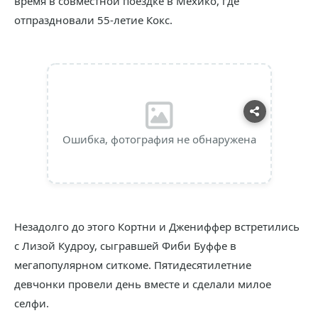
время в совместной поездке в Мехико, где
отпраздновали 55-летие Кокс.
Ошибка, фотография не обнаружена
Незадолго до этого Кортни и Джениффер встретились
с Лизой Кудроу, сыгравшей Фиби Буффе в
мегапопулярном ситкоме. Пятидесятилетние
девчонки провели день вместе и сделали милое
селфи.