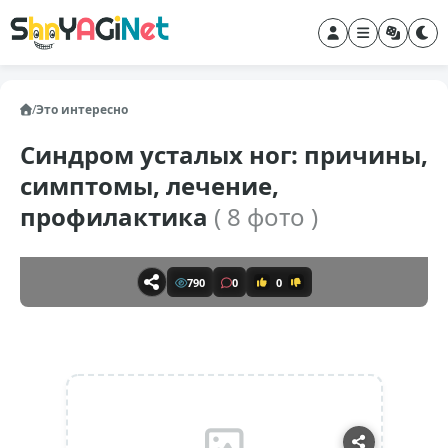
/
Это интересно
Синдром усталых ног: причины,
симптомы, лечение,
профилактика
( 8 фото )
790
0
0