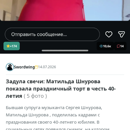
+174
10,6к
14
Swordwing
14.07.2026
Задула свечи: Матильда Шнурова
показала праздничный торт в честь 40-
летия
( 5 фото )
Бывшая супруга музыканта Сергея Шнурова,
Матильда Шнурова , поделилась кадрами с
празднования своего 40-летнего юбилея. В
социальных сетях появился снимок, на котором