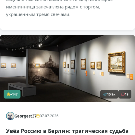
именинница запечатлена рядом с тортом,
украшенным тремя свечами.
+147
10,9к
19
Georgest37
07.07.2026
Увёз Россию в Берлин: трагическая судьба