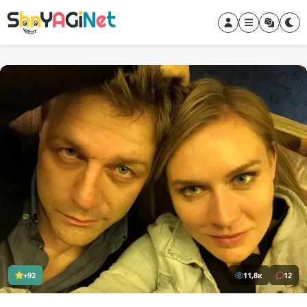
+92
11,8к
12