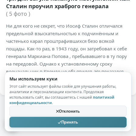
Сталин проучил храброго генерала
( 5 фото )
Ни для кого не секрет, что Иосиф Сталин отличался
предельной взыскательностью к подчинённым и
частенько карал проштрафившихся безо всякой
пощады. Как-то раз, в 1943 году, он затребовал к себе
генерала Маркиана Попова , пребывавшего в ту пору
на передовой. Однако к установленному сроку
военачальник в Кремле не объявился. Не показался
он и назавтра.
Мы используем куки
Этот сайт использует файлы cookie для улучшения работы,
аналитики и персонализации контента. Продолжая
использовать сайт, вы соглашаетесь с нашей
политикой
конфиденциальности
.
Отклонить
Принять