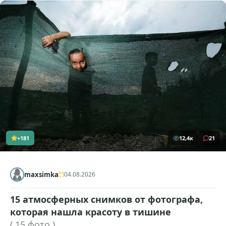
+181
12,4к
21
maxsimka
04.08.2026
15 атмосферных снимков от фотографа,
которая нашла красоту в тишине
( 15 фото )