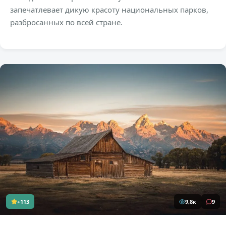
запечатлевает дикую красоту национальных парков,
разбросанных по всей стране.
+113
9,8к
9