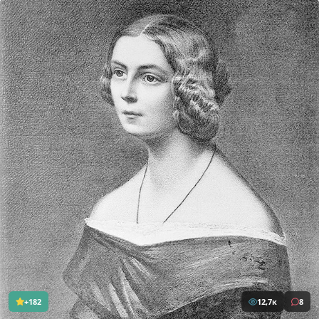
+182
12,7к
8