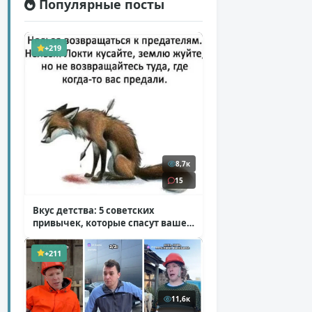
Популярные посты
+219
8,7к
15
Вкус детства: 5 советских
привычек, которые спасут ваше
здоровье
( 2 фото )
+211
11,6к