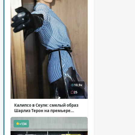
10,9к
25
Калипсо в Сеуле: смелый образ
Шарлиз Терон на премьере
«Одиссеи»
( 6 фото )
+134