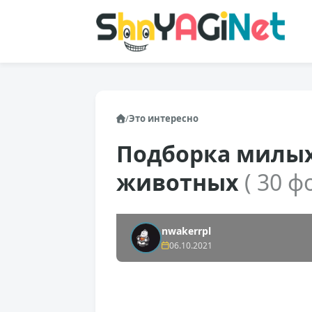
/
Это интересно
Подборка милы
животных
( 30 ф
nwakerrpl
06.10.2021