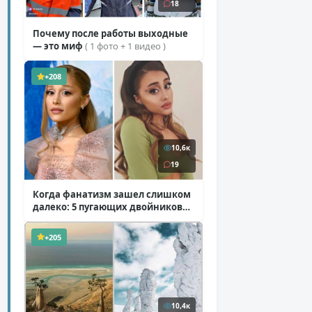
18
Почему после работы выходные
— это миф
( 1 фото + 1 видео )
+208
10,6к
19
Когда фанатизм зашел слишком
далеко: 5 пугающих двойников
звезд
( 10 фото )
+205
10,4к