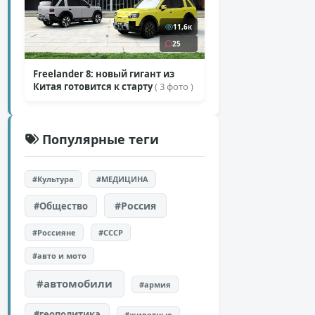
11,6к
25
Freelander 8: новый гигант из
Китая готовится к старту
( 3 фото )
Популярные теги
#Культура
#МЕДИЦИНА
#Россия
#Общество
#Россияне
#СССР
#авто и мото
#автомобили
#армия
#геополитика
#животные