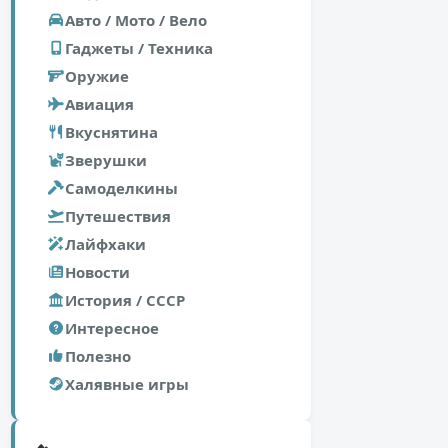
Авто / Мото / Вело
Гаджеты / Техника
Оружие
Авиация
Вкуснятина
Зверушки
Самоделкины
Путешествия
Лайфхаки
Новости
История / СССР
Интересное
Полезно
Халявные игры