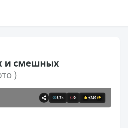
х и смешных
ото )
+249
8,7к
0