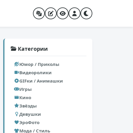
Категории
Юмор / Приколы
Видеоролики
GIFки / Анимашки
Игры
Кино
Звёзды
Девушки
ЭроФото
Мода / Стиль