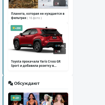
8
Планета, которая не нуждается в
фильтрах
( 16 фото )
+200
11,4к
18
Toyota прокачала Yaris Cross GR
Sport и добавила розетку в
Harrier
( 5 фото )
Обсуждают
+81