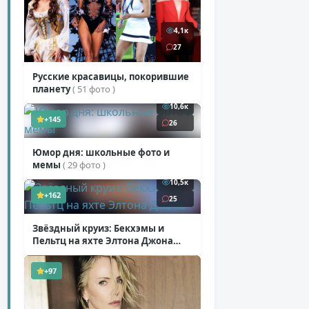
4,1к
27
Русские красавицы, покорившие
планету
( 51 фото )
10,6к
+145
26
Юмор дня: школьные фото и
мемы
( 29 фото )
10,5к
+162
25
Звёздный круиз: Бекхэмы и
Пельтц на яхте Элтона Джона
( 12 фото )
+97