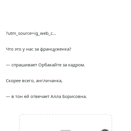
?utm_source=ig_web_c...
Что это у нас за француженка?
— спрашивает Орбакайте за кадром.
Скорее всего, англичанка,
— в тон ей отвечает Алла Борисовна.