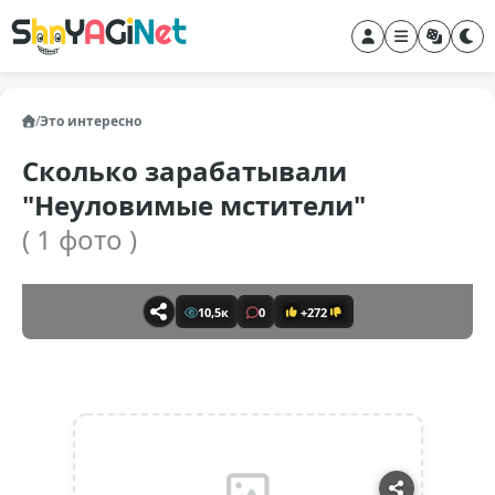
/
Это интересно
Сколько зарабатывали
"Неуловимые мстители"
( 1 фото )
10,5к
0
+272