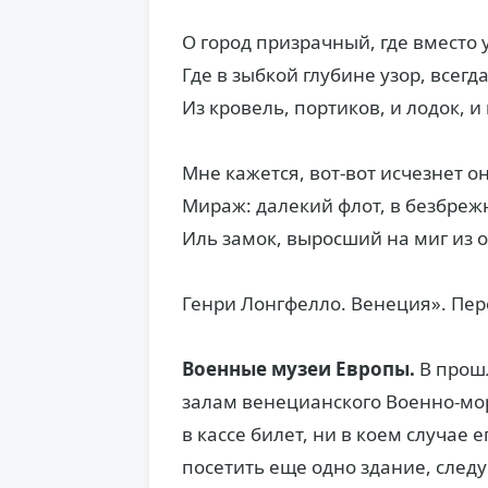
О город призрачный, где вместо 
Где в зыбкой глубине узор, всегд
Из кровель, портиков, и лодок, и
Мне кажется, вот-вот исчезнет о
Мираж: далекий флот, в безбреж
Иль замок, выросший на миг из 
Генри Лонгфелло. Венеция». Пере
Военные музеи Европы.
В прошл
залам венецианского Военно-мор
в кассе билет, ни в коем случае
посетить еще одно здание, след