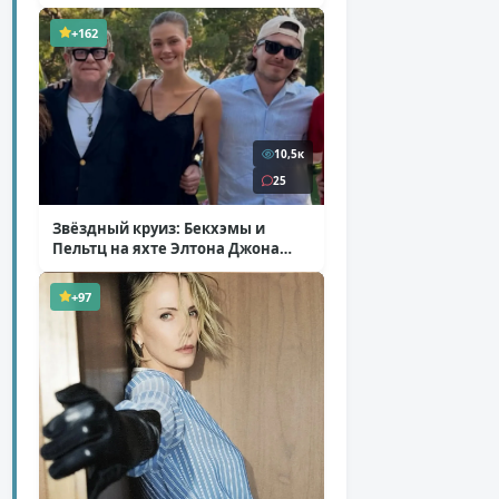
+162
10,5к
25
Звёздный круиз: Бекхэмы и
Пельтц на яхте Элтона Джона
( 12 фото )
+97