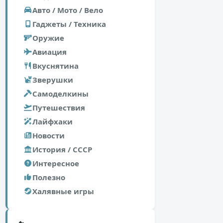
Авто / Мото / Вело
Гаджеты / Техника
Оружие
Авиация
Вкуснятина
Зверушки
Самоделкины
Путешествия
Лайфхаки
Новости
История / СССР
Интересное
Полезно
Халявные игры