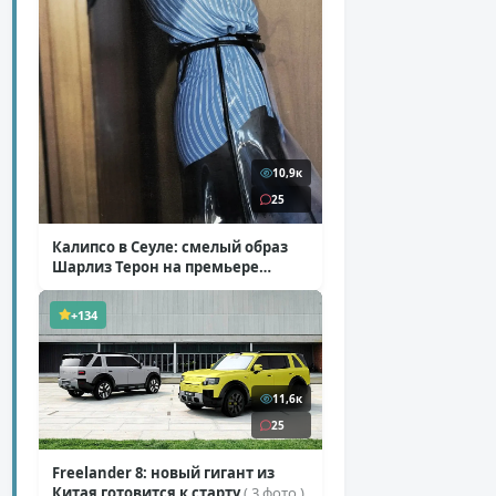
10,9к
25
Калипсо в Сеуле: смелый образ
Шарлиз Терон на премьере
«Одиссеи»
( 6 фото )
+134
11,6к
25
Freelander 8: новый гигант из
Китая готовится к старту
( 3 фото )