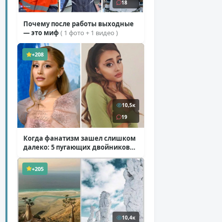
18
Почему после работы выходные
— это миф
( 1 фото + 1 видео )
+208
10,5к
19
Когда фанатизм зашел слишком
далеко: 5 пугающих двойников
звезд
( 10 фото )
+205
10,4к