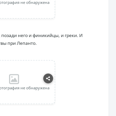
отография не обнаружена
А позади него и финикийцы, и греки. И
твы при Лепанто.
отография не обнаружена