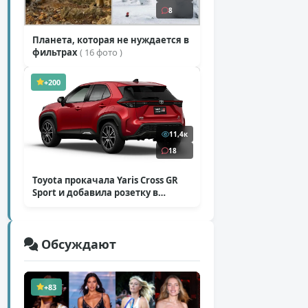
8
Планета, которая не нуждается в
фильтрах
( 16 фото )
+200
11,4к
18
Toyota прокачала Yaris Cross GR
Sport и добавила розетку в
Harrier
( 5 фото )
Обсуждают
+83