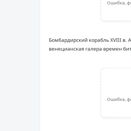
Ошибка, ф
Бомбардирский корабль XVIII в. 
венецианская галера времен би
Ошибка, ф