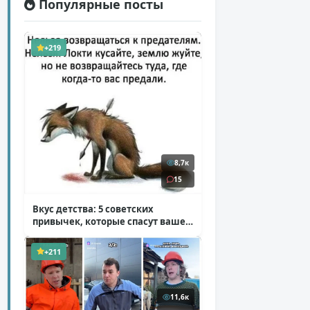
Популярные посты
+219
8,7к
15
Вкус детства: 5 советских
привычек, которые спасут ваше
здоровье
( 2 фото )
+211
11,6к