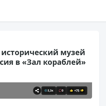
 исторический музей
сия в «Зал кораблей»
+75
3,3к
0