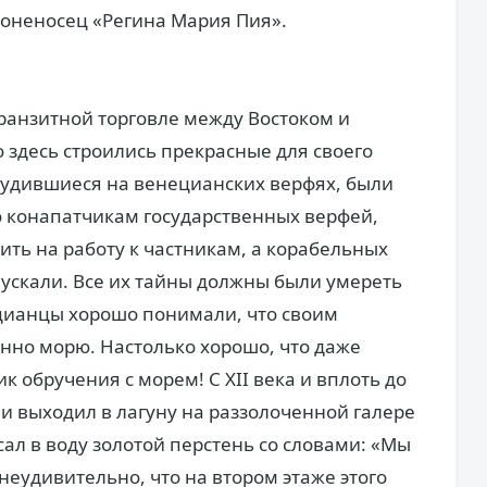
броненосец «Регина Мария Пия».
транзитной торговле между Востоком и
то здесь строились прекрасные для своего
трудившиеся на венецианских верфях, были
о конапатчикам государственных верфей,
ть на работу к частникам, а корабельных
пускали. Все их тайны должны были умереть
ецианцы хорошо понимали, что своим
нно морю. Настолько хорошо, что даже
к обручения с морем! С XII века и вплоть до
и выходил в лагуну на раззолоченной галере
сал в воду золотой перстень со словами: «Мы
неудивительно, что на втором этаже этого