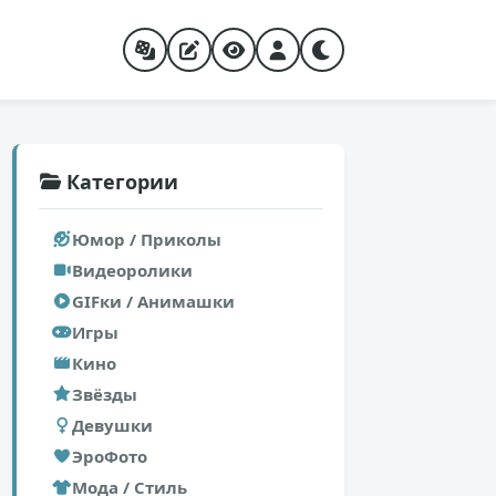
Категории
Юмор / Приколы
Видеоролики
GIFки / Анимашки
Игры
Кино
Звёзды
Девушки
ЭроФото
Мода / Стиль