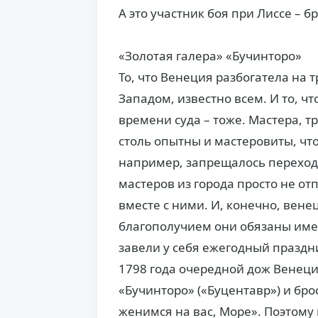
А это участник боя при Лиссе – 
«Золотая галера» «Бучинторо»
То, что Венеция разбогатела на 
Западом, известно всем. И то, ч
времени суда – тоже. Мастера, 
столь опытны и мастеровиты, чт
например, запрещалось переходи
мастеров из города просто не от
вместе с ними. И, конечно, вен
благополучием они обязаны име
завели у себя ежегодный праздни
1798 года очередной дож Венеци
«Бучинторо» («Буцентавр») и бро
женимся на вас, Море». Поэтому 