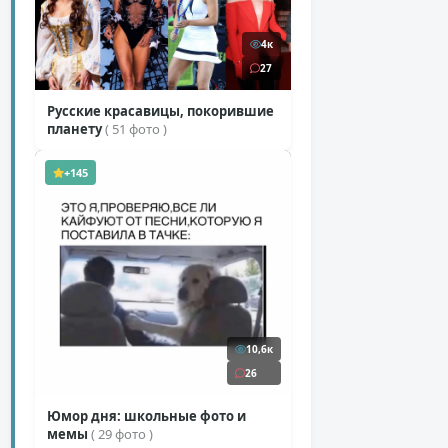
4к
27
Русские красавицы, покорившие
планету
( 51 фото )
+145
10,6к
26
Юмор дня: школьные фото и
мемы
( 29 фото )