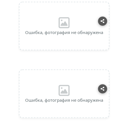
Ошибка, фотография не обнаружена
Ошибка, фотография не обнаружена