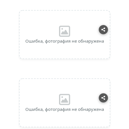
Ошибка, фотография не обнаружена
Ошибка, фотография не обнаружена