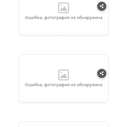
Ошибка, фотография не обнаружена
Ошибка, фотография не обнаружена