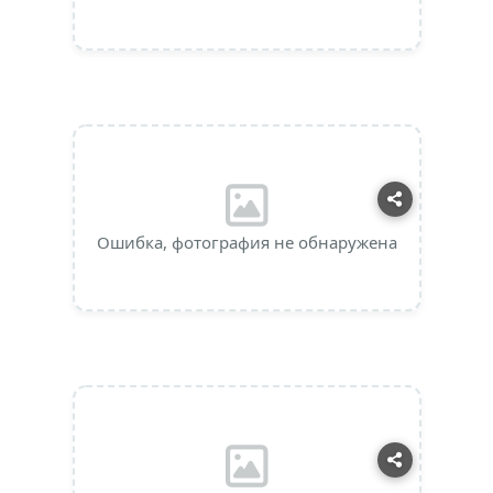
Ошибка, фотография не обнаружена