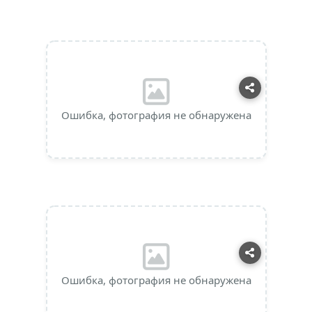
Ошибка, фотография не обнаружена
Ошибка, фотография не обнаружена