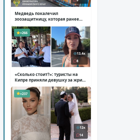
9
Медведь покалечил
зоозащитницу, которая ранее
уже потеряла ногу
( 4 фото )
+266
13,4к
8
«Сколько стоит?»: туристы на
Кипре приняли девушку за жрицу
любви
( 1 фото + 1 видео )
+237
12к
14