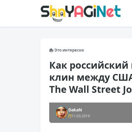
/
Это интересно
Как российский 
клин между США
The Wall Street 
DakaN
11.03.2019