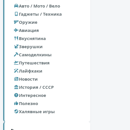
Авто / Мото / Вело
Гаджеты / Техника
Оружие
Авиация
Вкуснятина
Зверушки
Самоделкины
Путешествия
Лайфхаки
Новости
История / СССР
Интересное
Полезно
Халявные игры