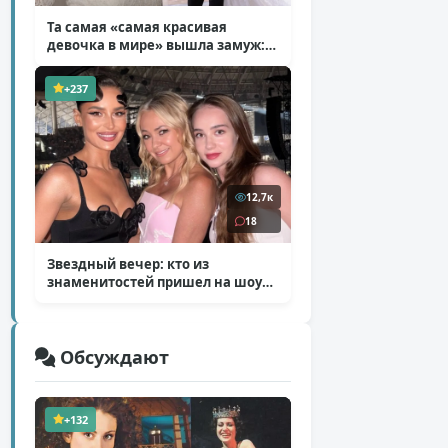
Та самая «самая красивая
девочка в мире» вышла замуж:
фото со свадьбы Тилан Блондо
( 13 фото )
+237
12,7к
18
Звездный вечер: кто из
знаменитостей пришел на шоу
Билана
( 6 фото )
Обсуждают
+132