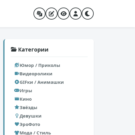
Категории
Юмор / Приколы
Видеоролики
GIFки / Анимашки
Игры
Кино
Звёзды
Девушки
ЭроФото
Мода / Стиль