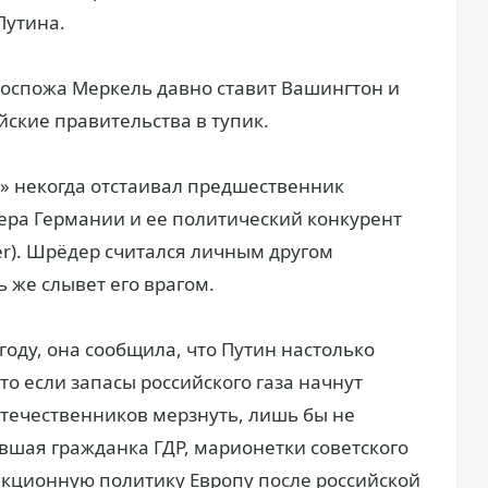
Путина.
госпожа Меркель давно ставит Вашингтон и
ские правительства в тупик.
» некогда отстаивал предшественник
ера Германии и ее политический конкурент
er). Шрёдер считался личным другом
 же слывет его врагом.
 году, она сообщила, что Путин настолько
о если запасы российского газа начнут
оотечественников мерзнуть, лишь бы не
ывшая гражданка ГДР, марионетки советского
нкционную политику Европу после российской