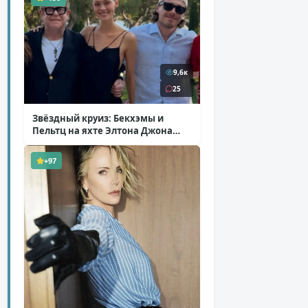
9,6к
25
Звёздный круиз: Бекхэмы и
Пельтц на яхте Элтона Джона
( 12 фото )
+97