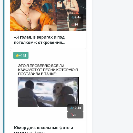
9,4к
26
«Я голая, в веригах и под
потолком»: откровения
Ковальчук о роли Маргариты
( 11 фото )
+145
10,4к
26
Юмор дня: школьные фото и
мемы
( 29 фото )