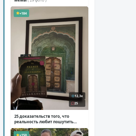
+184
12,3к
25
25 доказательств того, что
реальность любит пошутить
( 25 фото )
+150