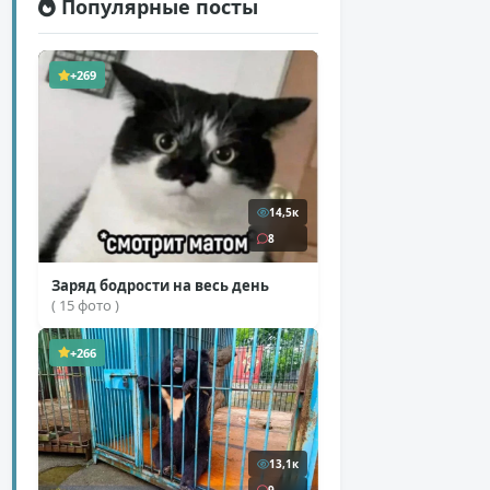
Популярные посты
+269
14,5к
8
Заряд бодрости на весь день
( 15 фото )
+266
13,1к