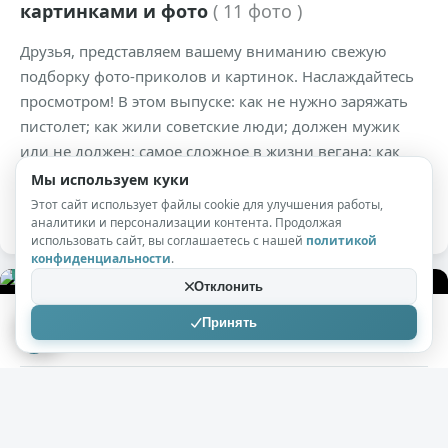
картинками и фото
( 11 фото )
Друзья, представляем вашему вниманию свежую
подборку фото-приколов и картинок. Наслаждайтесь
просмотром! В этом выпуске: как не нужно заряжать
пистолет; как жили советские люди; должен мужик
или не должен; самое сложное в жизни вегана; как
безопасно снять деньги в банкомате; квадратные
Мы используем куки
арбузы; фото прикольных котиков и другие приколы.
Этот сайт использует файлы cookie для улучшения работы,
аналитики и персонализации контента. Продолжая
использовать сайт, вы соглашаетесь с нашей
политикой
конфиденциальности
.
+77
3,5к
0
Отклонить
Принять
keksvlesu
21.08.2020
Прикольные картинки и фото в
ассортименте
( 12 фото )