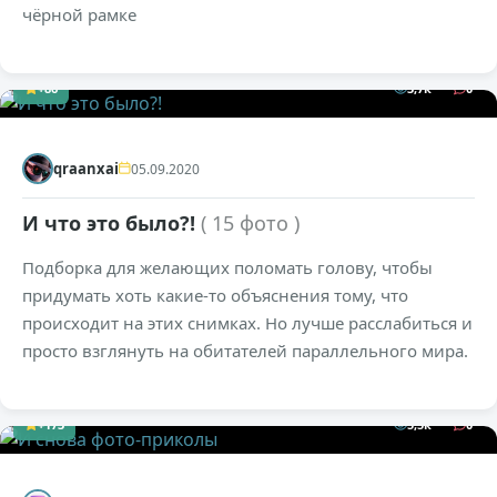
чёрной рамке
+86
3,7к
0
qraanxai
05.09.2020
И что это было?!
( 15 фото )
Подборка для желающих поломать голову, чтобы
придумать хоть какие-то объяснения тому, что
происходит на этих снимках. Но лучше расслабиться и
просто взглянуть на обитателей параллельного мира.
+173
5,5к
0