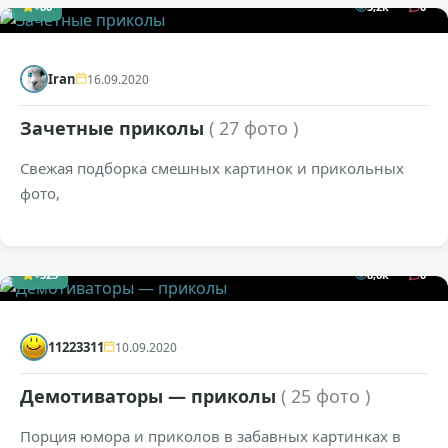
+80
3,2к
0
Iran
16.09.2020
Зачетные приколы
( 27 фото )
Свежая подборка смешных картинок и прикольных
фото,
+325
8,6к
0
11223311
10.09.2020
Демотиваторы — приколы
( 25 фото )
Порция юмора и приколов в забавных картинках в