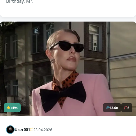
Birthday, Mr.
+494
13,6к
8
User001
23.04.2026