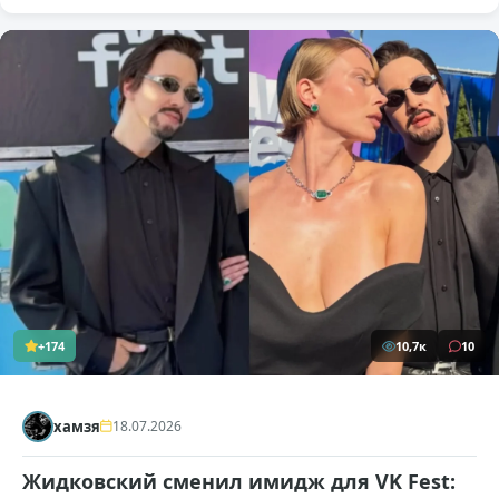
+174
10,7к
10
хамзя
18.07.2026
Жидковский сменил имидж для VK Fest: