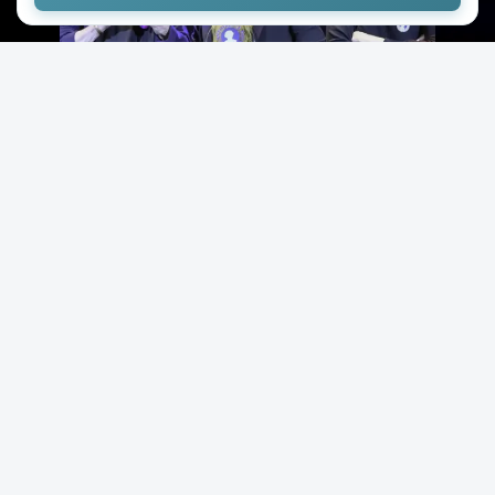
+421
11к
13
хамзя
13.04.2026
Катрин Денёв и её внучка Анна Биолэй
вышли в свет: джинсы и кроссовки
вызвали шквал критики
( 5 фото )
Легендарная французская актриса Катрин Денёв
вместе со своей внучкой Анной Биолэй побывала на
торжественной церемонии вручения премии,
названной в честь правозащитницы Антуанетты Фук.
В возрасте 82 лет звезда кино вручала награду,
учреждённую в память о французской активистке,