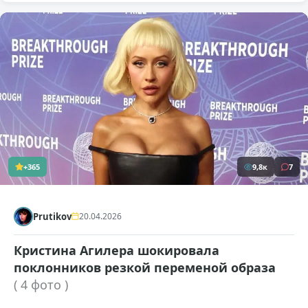
+365
9,8к
7
Prutikov
20.04.2026
Кристина Агилера шокировала
поклонников резкой переменой образа
( 4 фото )