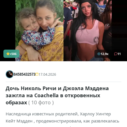
+506
12,9к
11
84585432573
17.04.2026
Дочь Николь Ричи и Джоэла Мэддена
зажгла на Coachella в откровенных
образах
( 10 фото )
Наследница известных родителей, Харлоу Уинтер
Кейт Мэдден , продемонстрировала, как развлекалась