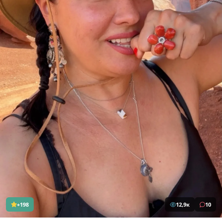
+198
12,9к
10