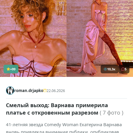
+99
10,3к
5
roman.drjapko
22.06.2026
Смелый выход: Варнава примерила
платье с откровенным разрезом
( 7 фото )
41-летняя звезда Comedy Woman Екатерина Варнава
вновь привлекла внимание публики, опубликовав