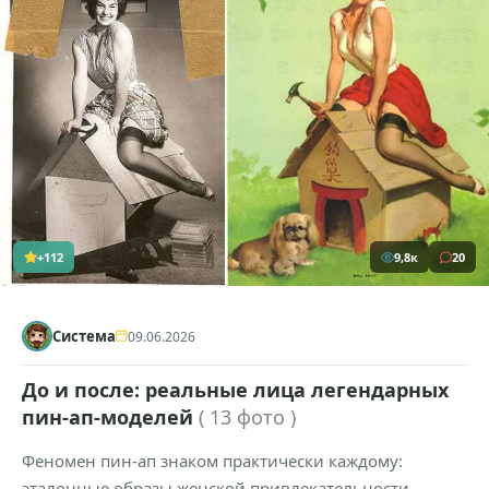
+112
9,8к
20
Система
09.06.2026
До и после: реальные лица легендарных
пин-ап-моделей
( 13 фото )
Феномен пин-ап знаком практически каждому:
эталонные образы женской привлекательности