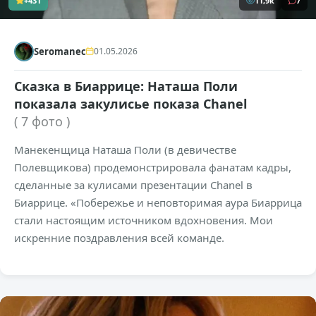
+431
11,9к
7
Seromanec
01.05.2026
Сказка в Биаррице: Наташа Поли
показала закулисье показа Chanel
( 7 фото )
Манекенщица Наташа Поли (в девичестве
Полевщикова) продемонстрировала фанатам кадры,
сделанные за кулисами презентации Chanel в
Биаррице. «Побережье и неповторимая аура Биаррица
стали настоящим источником вдохновения. Мои
искренние поздравления всей команде.