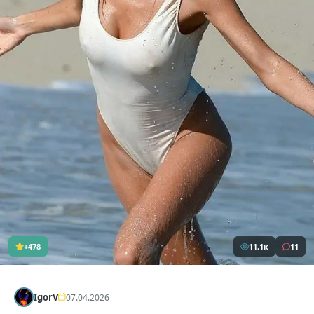
+478
11,1к
11
IgorV
07.04.2026