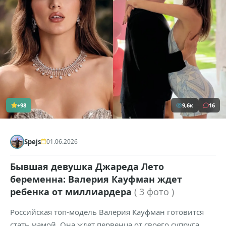
+98
9,6к
16
Spejs
01.06.2026
Бывшая девушка Джареда Лето
беременна: Валерия Кауфман ждет
ребенка от миллиардера
( 3 фото )
Российская топ-модель Валерия Кауфман готовится
стать мамой. Она ждет первенца от своего супруга,