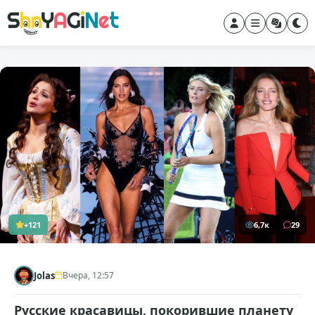
+121
6,7к
29
Jolas
Вчера, 12:57
Русские красавицы, покорившие планету