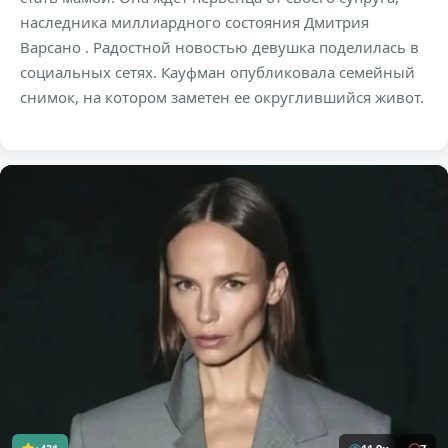
наследника миллиардного состояния Дмитрия
Варсано . Радостной новостью девушка поделилась в
социальных сетях. Кауфман опубликовала семейный
снимок, на котором заметен ее округлившийся живот.