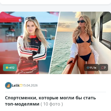
+412
11,1к
7
Lelik
15.04.2026
Спортсменки, которые могли бы стать
топ-моделями
( 10 фото )