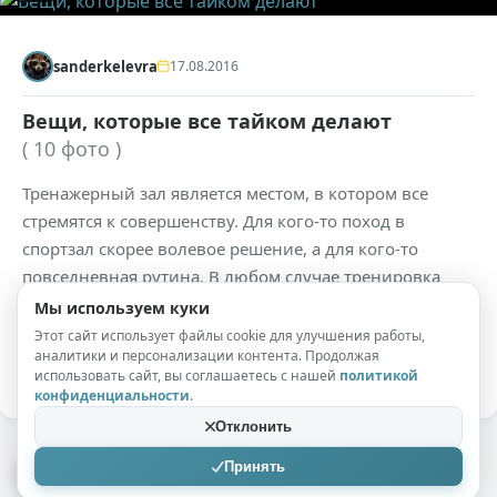
sanderkelevra
17.08.2016
Вещи, которые все тайком делают
( 10 фото )
Тренажерный зал является местом, в котором все
стремятся к совершенству. Для кого-то поход в
спортзал скорее волевое решение, а для кого-то
повседневная рутина. В любом случае тренировка
имеет важный социальный подтекст. Одни стремятся
Мы используем куки
показать себя, в то время как кто-то приходит
Этот сайт использует файлы cookie для улучшения работы,
аналитики и персонализации контента. Продолжая
посмотреть на других.
использовать сайт, вы соглашаетесь с нашей
политикой
конфиденциальности
.
Отклонить
Принять
Ошибка загрузки. Попробовать ещё?