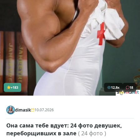
+183
12,8к
18
dimasik
10.07.2026
Она сама тебе вдует: 24 фото девушек,
переборщивших в зале
( 24 фото )