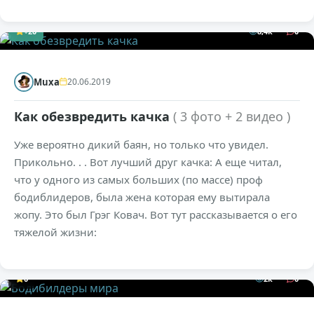
+20
8,4к
0
Muxa
20.06.2019
Как обезвредить качка
( 3 фото + 2 видео )
Уже вероятно дикий баян, но только что увидел.
Прикольно. . . Вот лучший друг качка: А еще читал,
что у одного из самых больших (по массе) проф
бодиблидеров, была жена которая ему вытирала
жопу. Это был Грэг Ковач. Вот тут рассказывается о его
тяжелой жизни:
0
2к
0