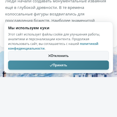
Люди начали создавать монументальные изваяния
ещё в глубокой древности. В те времена
колоссальные фигуры воздвигались для
прославления божеств. Наиболее знаменитой
скульптурой, дошедшей до нас из той эпохи, по праву
Мы используем куки
считается египетский Сфинкс .
Этот сайт использует файлы cookie для улучшения работы,
аналитики и персонализации контента. Продолжая
использовать сайт, вы соглашаетесь с нашей
политикой
конфиденциальности
.
Отклонить
Принять