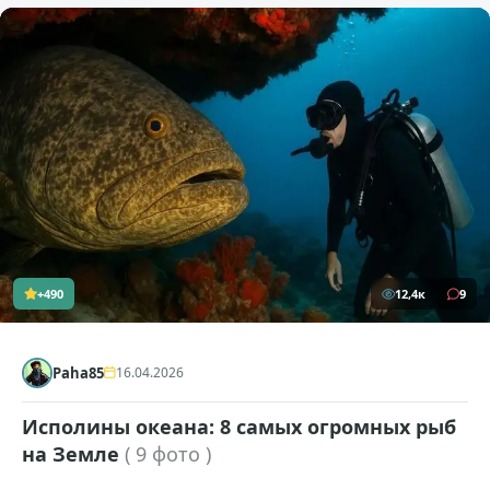
+490
12,4к
9
Paha85
16.04.2026
Исполины океана: 8 самых огромных рыб
на Земле
( 9 фото )