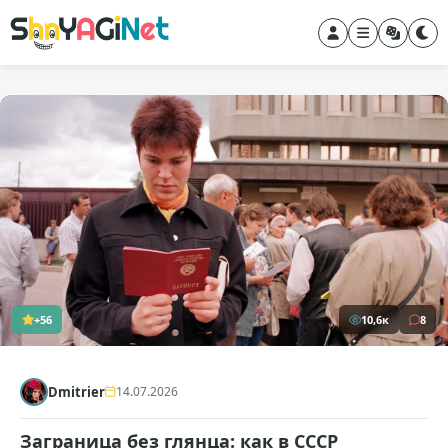
+56
10,6к
8
Dmitrier
14.07.2026
Заграница без глянца: как в СССР