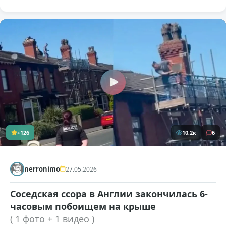
+126
10,2к
6
nerronimo
27.05.2026
Соседская ссора в Англии закончилась 6-
часовым побоищем на крыше
( 1 фото + 1 видео )