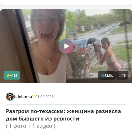
+185
12,8к
16
lelelenka
01.08.2026
Разгром по-техасски: женщина разнесла
дом бывшего из ревности
( 1 фото + 1 видео )