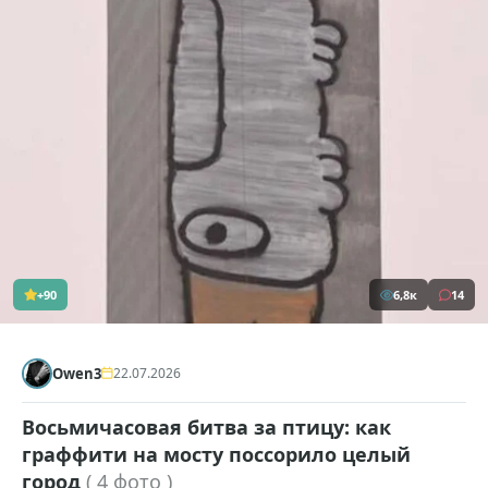
+90
6,8к
14
Owen3
22.07.2026
Восьмичасовая битва за птицу: как
граффити на мосту поссорило целый
город
( 4 фото )