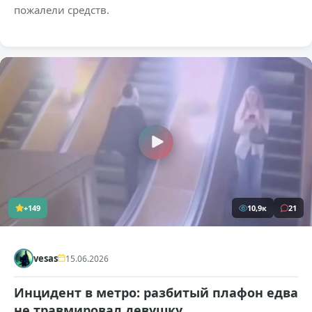
пожалели средств.
+149
10,9к
21
vesas
15.06.2026
Инцидент в метро: разбитый плафон едва
не травмировал девушку