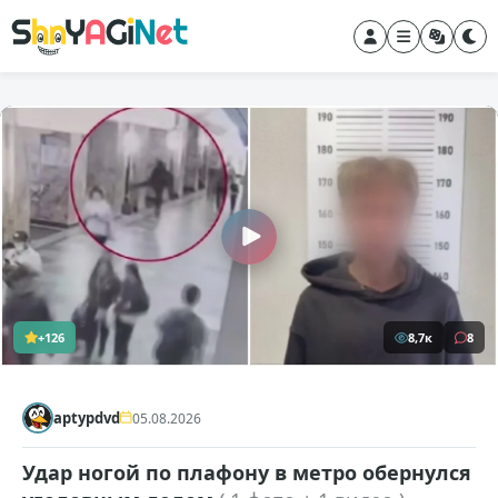
+126
8,7к
8
aptypdvd
05.08.2026
Удар ногой по плафону в метро обернулся