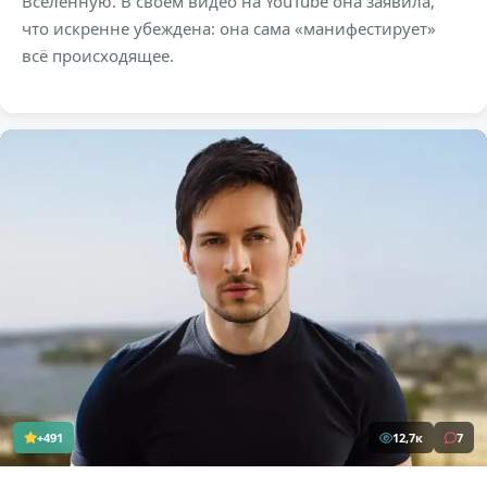
Вселенную. В своём видео на YouTube она заявила,
что искренне убеждена: она сама «манифестирует»
всё происходящее.
+491
12,7к
7