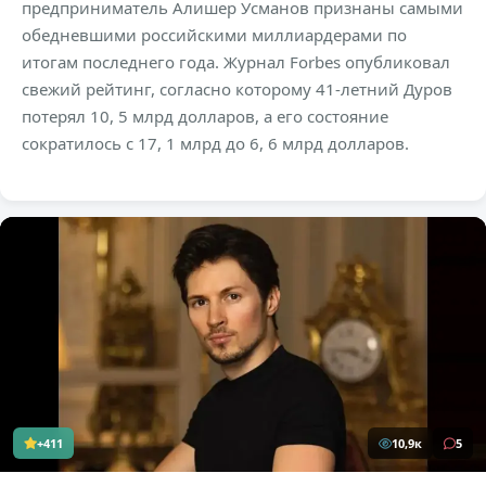
предприниматель Алишер Усманов признаны самыми
обедневшими российскими миллиардерами по
итогам последнего года. Журнал Forbes опубликовал
свежий рейтинг, согласно которому 41-летний Дуров
потерял 10, 5 млрд долларов, а его состояние
сократилось с 17, 1 млрд до 6, 6 млрд долларов.
+411
10,9к
5