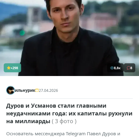
+298
8,8к
8
ильнурик
27.04.2026
Дуров и Усманов стали главными
неудачниками года: их капиталы рухнули
на миллиарды
( 3 фото )
Основатель мессенджера Telegram Павел Дуров и