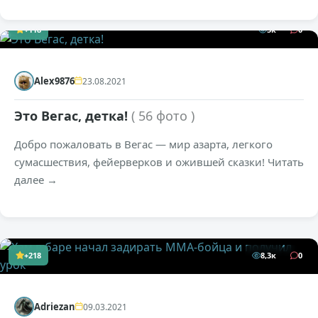
+118
5к
0
Alex9876
23.08.2021
Это Вегас, детка!
( 56 фото )
Добро пожаловать в Вегас — мир азарта, легкого
сумасшествия, фейерверков и ожившей сказки! Читать
далее →
+218
8,3к
0
Adriezan
09.03.2021