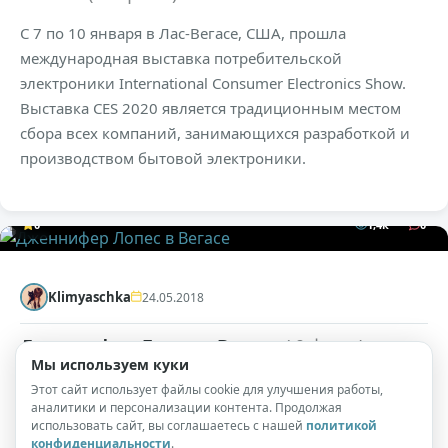
С 7 по 10 января в Лас-Вегасе, США, прошла
международная выставка потребительской
электроники International Consumer Electronics Show.
Выставка CES 2020 является традиционным местом
сбора всех компаний, занимающихся разработкой и
производством бытовой электроники.
0
1,4к
0
Klimyaschka
24.05.2018
Дженнифер Лопес в Вегасе
( 9 фото )
Мы используем куки
Дженнифер Лопес в воскресенье на презентации
Этот сайт использует файлы cookie для улучшения работы,
аналитики и персонализации контента. Продолжая
своего нового сингла в Лас-Вегасе.
использовать сайт, вы соглашаетесь с нашей
политикой
конфиденциальности
.