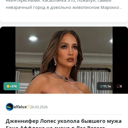
невзрачный город в довольно живописном Марокко .
+374
11,1к
0
alfalux
26.03.2026
Дженнифер Лопес уколола бывшего мужа