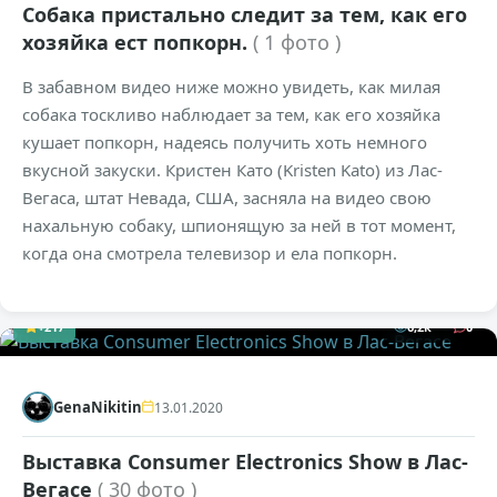
Собака пристально следит за тем, как его
хозяйка ест попкорн.
( 1 фото )
В забавном видео ниже можно увидеть, как милая
собака тоскливо наблюдает за тем, как его хозяйка
кушает попкорн, надеясь получить хоть немного
вкусной закуски. Кристен Като (Kristen Kato) из Лас-
Вегаса, штат Невада, США, засняла на видео свою
нахальную собаку, шпионящую за ней в тот момент,
когда она смотрела телевизор и ела попкорн.
+217
6,2к
0
GenaNikitin
13.01.2020
Выставка Consumer Electronics Show в Лас-
Вегасе
( 30 фото )