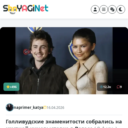
+496
12,2к
9
naprimer_katya
16.04.2026
Голливудские знаменитости собрались на