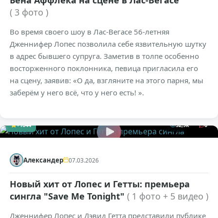
Бена Аффлека на сцене в Лас-Вегасе
( 3 фото )
Во время своего шоу в Лас-Вегасе 56-летняя
Дженнифер Лопес позволила себе язвительную шутку
в адрес бывшего супруга. Заметив в толпе особенно
восторженного поклонника, певица пригласила его
на сцену, заявив: «О да, взгляните на этого парня, мы
заберём у него всё, что у него есть! ».
+1044
32,9к
0
Александер
07.03.2026
Новый хит от Лопес и Гетты: премьера
сингла "Save Me Tonight"
( 1 фото + 5 видео )
Дженнифер Лопес и Дэвид Гетта представили публике