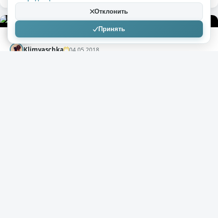
Отклонить
0
1,5к
0
Принять
Klimyaschka
04.05.2018
CinemaCon 2018 в Лас-Вегасе
( 15 фото )
На этой неделе в Лас-Вегасе проходит киновыставка
CinemaCon. На таком мероприятии собрались многие
голливудские звезды, чтобы презентовать свои новые
работы и поделиться опытом. В этой подборке: Эмбер
Херд, Джейсон Момоа, Энн Хэтэуэй, Айла Фишер,
Аннабелль Уоллис и Джон Хэмм.
1,5к
0