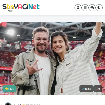
+404
10,6к
9