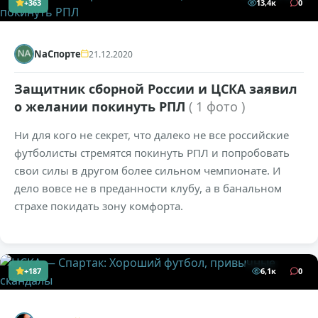
+363
13,4к
0
NaСпорте
21.12.2020
Защитник сборной России и ЦСКА заявил
о желании покинуть РПЛ
( 1 фото )
Ни для кого не секрет, что далеко не все российские
футболисты стремятся покинуть РПЛ и попробовать
свои силы в другом более сильном чемпионате. И
дело вовсе не в преданности клубу, а в банальном
страхе покидать зону комфорта.
+187
6,1к
0