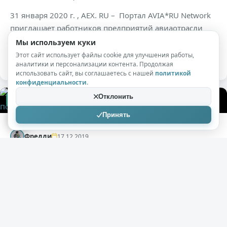
31 января 2020 г. , AEX. RU – Портал AVIA*RU Network
приглашает работников предприятий авиаотрасли
посетить турниры по мини-футболу и волейболу
Мы используем куки
«Кубок AVIA*RU».
Этот сайт использует файлы cookie для улучшения работы,
аналитики и персонализации контента. Продолжая
использовать сайт, вы соглашаетесь с нашей
политикой
конфиденциальности
.
Отклонить
+237
9,7к
0
Принять
Фредди
17.12.2019
Мигранты напали на туристов из России.
Они не подозревали, что нарвались на
футбольных фанатов
( 1 фото )
Преступление не имеет национальности, вот только в
Евросоюзе почему-то постоянно мелькают новости о