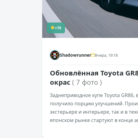
+76
Shadowrunner
Вчера, 19:18
Обновлённая Toyota GR
окрас
( 7 фото )
Заднеприводное купе Toyota GR86, 
получило порцию улучшений. Произ
экстерьере и интерьере, так и в т
японском рынке стартуют в конце ав