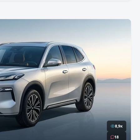
8,9к
18