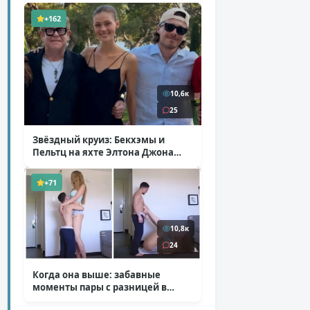
+162
10,6к
25
Звёздный круиз: Бекхэмы и
Пельтц на яхте Элтона Джона
( 12 фото )
+71
10,8к
24
Когда она выше: забавные
моменты пары с разницей в
росте
( 1 фото + 1 видео )