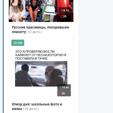
6,1к
29
Русские красавицы, покорившие
планету
( 51 фото )
+145
10,6к
26
Юмор дня: школьные фото и
мемы
( 29 фото )