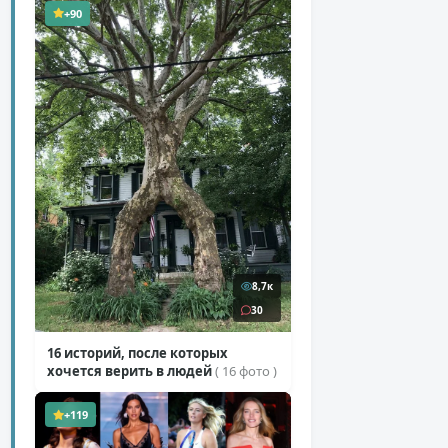
+90
8,7к
30
16 историй, после которых
хочется верить в людей
( 16 фото )
+119