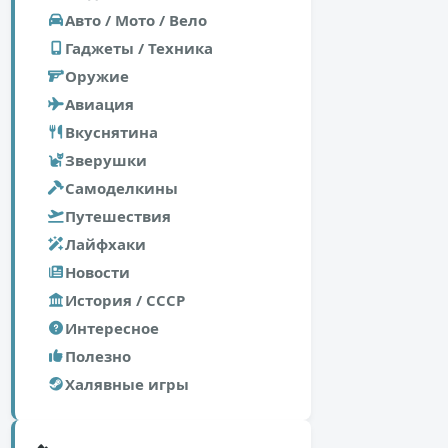
Авто / Мото / Вело
Гаджеты / Техника
Оружие
Авиация
Вкуснятина
Зверушки
Самоделкины
Путешествия
Лайфхаки
Новости
История / СССР
Интересное
Полезно
Халявные игры