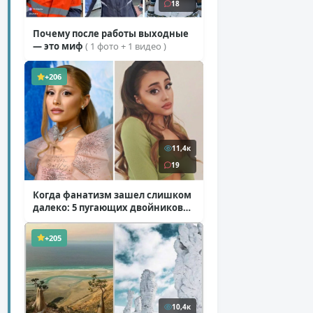
18
Почему после работы выходные
— это миф
( 1 фото + 1 видео )
+206
11,4к
19
Когда фанатизм зашел слишком
далеко: 5 пугающих двойников
звезд
( 10 фото )
+205
10,4к