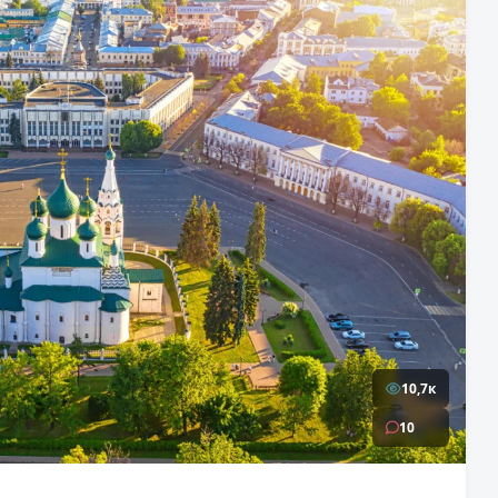
10,7к
10