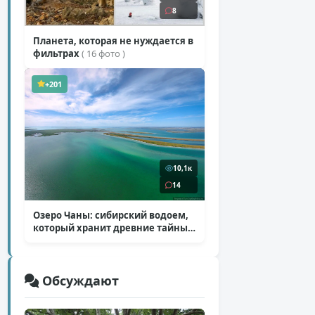
8
Планета, которая не нуждается в
фильтрах
( 16 фото )
+201
10,1к
14
Озеро Чаны: сибирский водоем,
который хранит древние тайны
( 12 фото )
Обсуждают