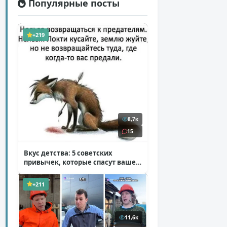
Популярные посты
+219
8,7к
15
Вкус детства: 5 советских
привычек, которые спасут ваше
здоровье
( 2 фото )
+211
11,6к