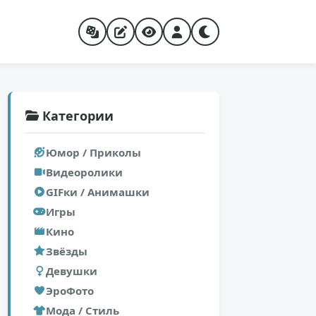
Категории
Юмор / Приколы
Видеоролики
GIFки / Анимашки
Игры
Кино
Звёзды
Девушки
ЭроФото
Мода / Стиль