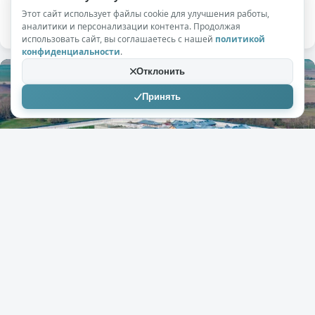
при себе не оказалось.
Этот сайт использует файлы cookie для улучшения работы,
аналитики и персонализации контента. Продолжая
использовать сайт, вы соглашаетесь с нашей
политикой
конфиденциальности
.
Отклонить
Принять
+78
9,4к
8
84585432573
10.06.2026
Скандал в тюрьме: сотрудница влюбилась