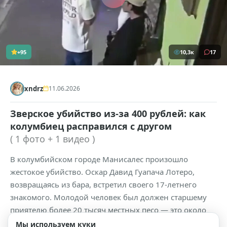
+95
10,3к
17
xndrz
11.06.2026
Зверское убийство из-за 400 рублей: как
колумбиец расправился с другом
( 1 фото + 1 видео )
В колумбийском городе Манисалес произошло
жестокое убийство. Оскар Давид Гуапача Лотеро,
возвращаясь из бара, встретил своего 17-летнего
знакомого. Молодой человек был должен старшему
приятелю более 20 тысяч местных песо — это около
400 рублей по текущему курсу. Наличных у подростка
Мы используем куки