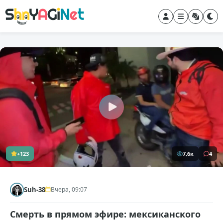
+123
7,6к
4
Suh-38
Вчера, 09:07
Смерть в прямом эфире: мексиканского