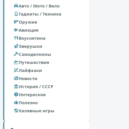
Авто / Мото / Вело
Гаджеты / Техника
Оружие
Авиация
Вкуснятина
Зверушки
Самоделкины
Путешествия
Лайфхаки
Новости
История / СССР
Интересное
Полезно
Халявные игры