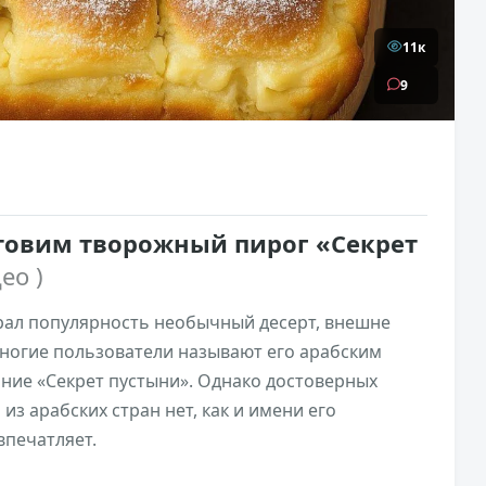
11к
9
отовим творожный пирог «Секрет
ео )
брал популярность необычный десерт, внешне
ногие пользователи называют его арабским
ние «Секрет пустыни». Однако достоверных
з арабских стран нет, как и имени его
впечатляет.