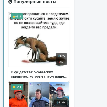
Популярные посты
+219
8,7к
15
Вкус детства: 5 советских
привычек, которые спасут ваше
здоровье
( 2 фото )
+211
11,6к