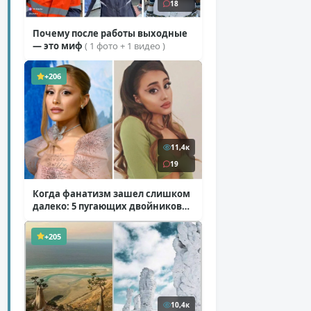
18
Почему после работы выходные
— это миф
( 1 фото + 1 видео )
+206
11,4к
19
Когда фанатизм зашел слишком
далеко: 5 пугающих двойников
звезд
( 10 фото )
+205
10,4к