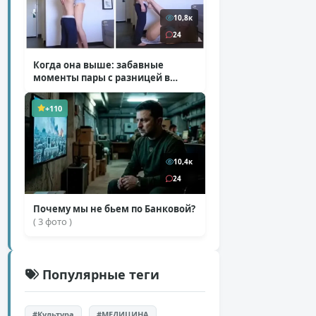
10,8к
24
Когда она выше: забавные
моменты пары с разницей в
росте
( 1 фото + 1 видео )
+110
10,4к
24
Почему мы не бьем по Банковой?
( 3 фото )
Популярные теги
#Культура
#МЕДИЦИНА