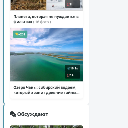
8
Планета, которая не нуждается в
фильтрах
( 16 фото )
+201
10,1к
14
Озеро Чаны: сибирский водоем,
который хранит древние тайны
( 12 фото )
Обсуждают