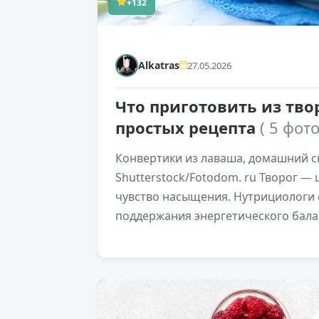
+132
Alkatras
27.05.2026
Что приготовить из тво
простых рецепта
( 5 фото
Конвертики из лаваша, домашний с
Shutterstock/Fotodom. ru Творог 
чувство насыщения. Нутрициологи 
поддержания энергетического балан