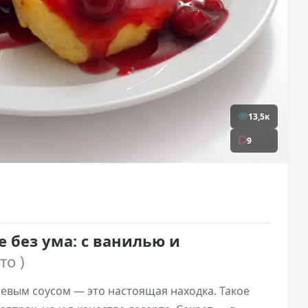
13,5к
9
е без ума: с ванилью и
то )
евым соусом — это настоящая находка. Такое