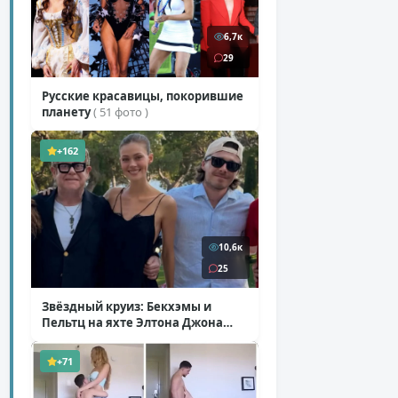
6,7к
29
Русские красавицы, покорившие
планету
( 51 фото )
+162
10,6к
25
Звёздный круиз: Бекхэмы и
Пельтц на яхте Элтона Джона
( 12 фото )
+71