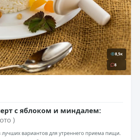
8,5к
8
рт с яблоком и миндалем:
ото )
з лучших вариантов для утреннего приема пищи.