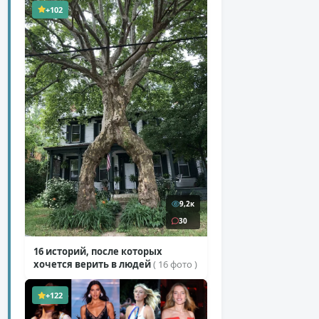
+102
9,2к
30
16 историй, после которых
хочется верить в людей
( 16 фото )
+122