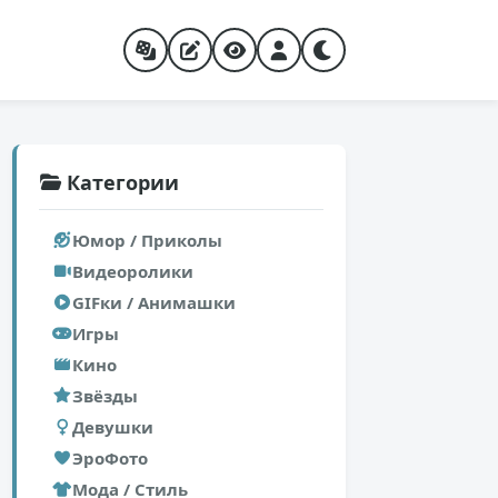
Категории
Юмор / Приколы
Видеоролики
GIFки / Анимашки
Игры
Кино
Звёзды
Девушки
ЭроФото
Мода / Стиль