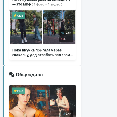
— это миф
( 1 фото + 1 видео )
+208
12,6к
8
Пока внучка прыгала через
скакалку, дед отрабатывал свои
секретные приемы
( 1 фото + 1 видео )
Обсуждают
+132
9,4к