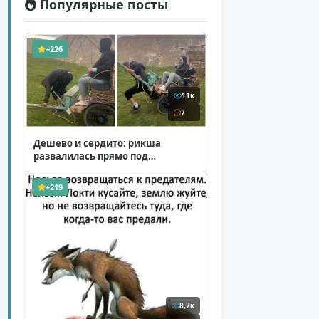
Популярные посты
+226
11к
7
Дешево и сердито: рикша
развалилась прямо под
туристкой
( 1 фото + 1 видео )
+219
8,7к