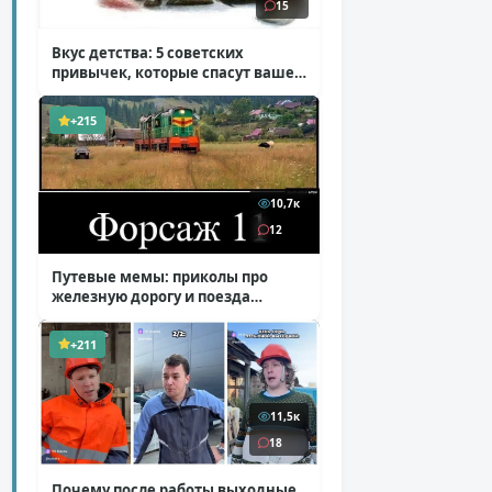
15
Вкус детства: 5 советских
привычек, которые спасут ваше
здоровье
( 2 фото )
+215
10,7к
12
Путевые мемы: приколы про
железную дорогу и поезда
( 25 фото )
+211
11,5к
18
Почему после работы выходные