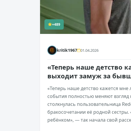
+489
kritik1967
01.04.2026
«Теперь наше детство к
выходит замуж за быв
«Теперь наше детство кажется мн
события полностью меняют взгляд 
столкнулась пользовательница Redd
бракосочетании её родной сестры. 
ребёнком», — так начала свой расск