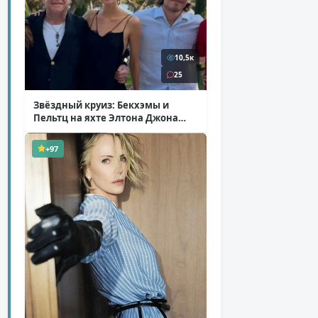
10,5к
25
Звёздный круиз: Бекхэмы и
Пельтц на яхте Элтона Джона
( 12 фото )
+97