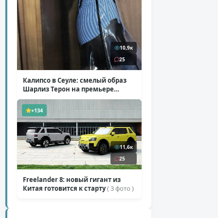
10,9к
25
Калипсо в Сеуле: смелый образ
Шарлиз Терон на премьере
«Одиссеи»
( 6 фото )
+134
11,6к
25
Freelander 8: новый гигант из
Китая готовится к старту
( 3 фото )