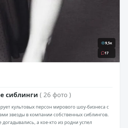
9,5к
17
ые сиблинги
( 26 фото )
ует культовых персон мирового шоу-бизнеса с
ами звезды в компании собственных сиблингов.
 догадывались, а кое-кто из родни успел