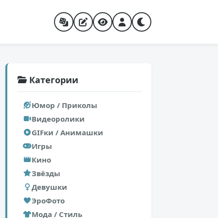
Категории
Юмор / Приколы
Видеоролики
GIFки / Анимашки
Игры
Кино
Звёзды
Девушки
ЭроФото
Мода / Стиль