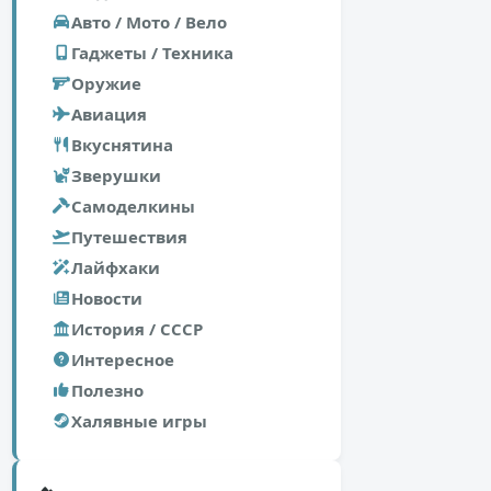
Авто / Мото / Вело
Гаджеты / Техника
Оружие
Авиация
Вкуснятина
Зверушки
Самоделкины
Путешествия
Лайфхаки
Новости
История / СССР
Интересное
Полезно
Халявные игры