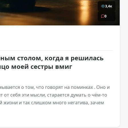
3,4к
0
ным столом, когда я решилась
лицо моей сестры вмиг
ывается о том, что говорят на поминках . Оно и
 от себя эти мысли, старается думать о чём-то
й жизни и так слишком много негатива, зачем