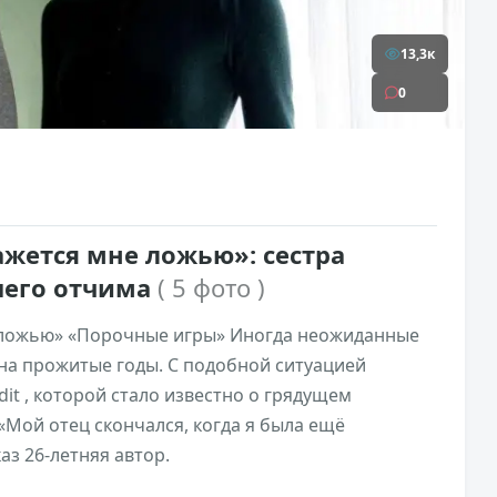
13,3к
0
ажется мне ложью»: сестра
шего отчима
( 5 фото )
е ложью» «Порочные игры» Иногда неожиданные
на прожитые годы. С подобной ситуацией
it , которой стало известно о грядущем
«Мой отец скончался, когда я была ещё
аз 26-летняя автор.