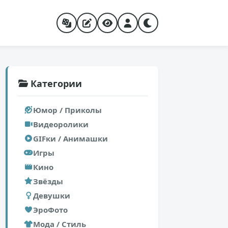
Категории
Юмор / Приколы
Видеоролики
GIFки / Анимашки
Игры
Кино
Звёзды
Девушки
ЭроФото
Мода / Стиль