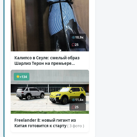
10,9к
25
Калипсо в Сеуле: смелый образ
Шарлиз Терон на премьере
«Одиссеи»
( 6 фото )
+134
11,6к
25
Freelander 8: новый гигант из
Китая готовится к старту
( 3 фото )