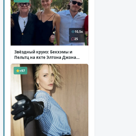
10,5к
25
Звёздный круиз: Бекхэмы и
Пельтц на яхте Элтона Джона
( 12 фото )
+97