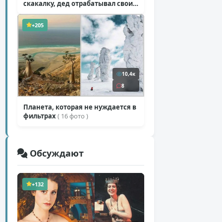
скакалку, дед отрабатывал свои
секретные приемы
( 1 фото + 1 видео )
+205
10,4к
8
Планета, которая не нуждается в
фильтрах
( 16 фото )
Обсуждают
+132