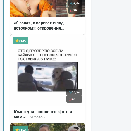
9,4к
26
«Я голая, в веригах и под
потолком»: откровения
Ковальчук о роли Маргариты
( 11 фото )
+145
10,5к
26
Юмор дня: школьные фото и
мемы
( 29 фото )
+162