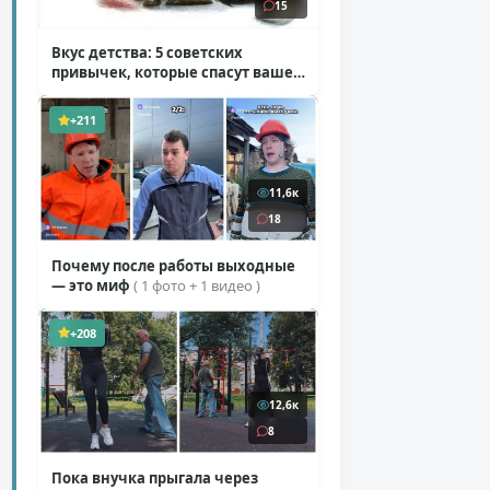
15
Вкус детства: 5 советских
привычек, которые спасут ваше
здоровье
( 2 фото )
+211
11,6к
18
Почему после работы выходные
— это миф
( 1 фото + 1 видео )
+208
12,6к
8
Пока внучка прыгала через