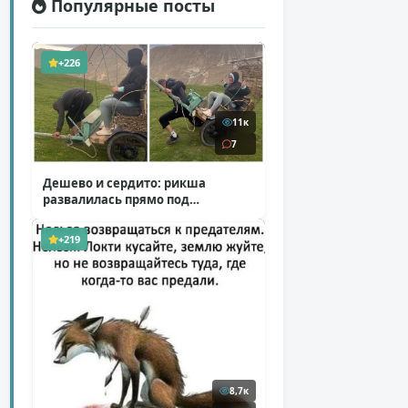
Популярные посты
+226
11к
7
Дешево и сердито: рикша
развалилась прямо под
туристкой
( 1 фото + 1 видео )
+219
8,7к