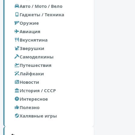
Авто / Мото / Вело
Гаджеты / Техника
Оружие
Авиация
Вкуснятина
Зверушки
Самоделкины
Путешествия
Лайфхаки
Новости
История / СССР
Интересное
Полезно
Халявные игры