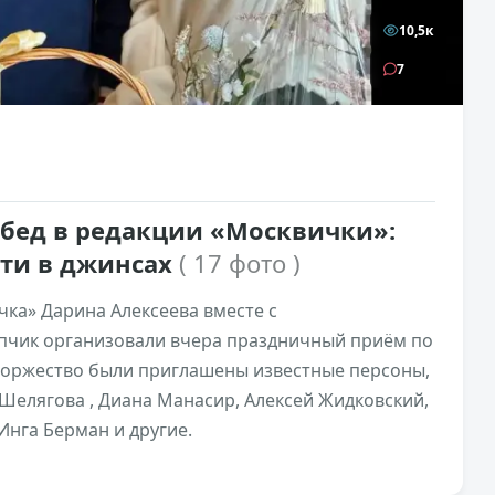
10,5к
7
бед в редакции «Москвички»:
ости в джинсах
( 17 фото )
ка» Дарина Алексеева вместе с
чик организовали вчера праздничный приём по
 торжество были приглашены известные персоны,
Шелягова , Диана Манасир, Алексей Жидковский,
Инга Берман и другие.