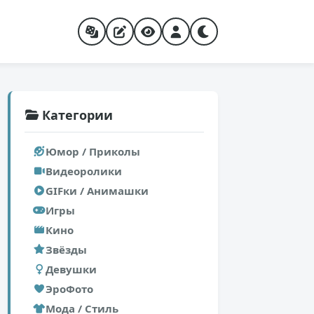
Категории
Юмор / Приколы
Видеоролики
GIFки / Анимашки
Игры
Кино
Звёзды
Девушки
ЭроФото
Мода / Стиль