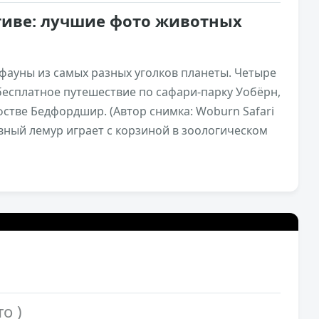
тиве: лучшие фото животных
фауны из самых разных уголков планеты. Четыре
бесплатное путешествие по сафари-парку Уобёрн,
стве Бедфордшир. (Автор снимка: Woburn Safari
авный лемур играет с корзиной в зоологическом
4к
0
то )