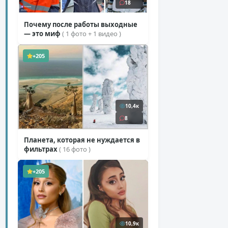
18
Почему после работы выходные
— это миф
( 1 фото + 1 видео )
+205
10,4к
8
Планета, которая не нуждается в
фильтрах
( 16 фото )
+205
10,9к