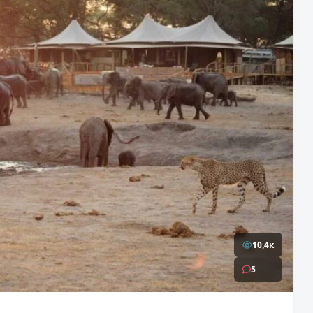
10,4к
5