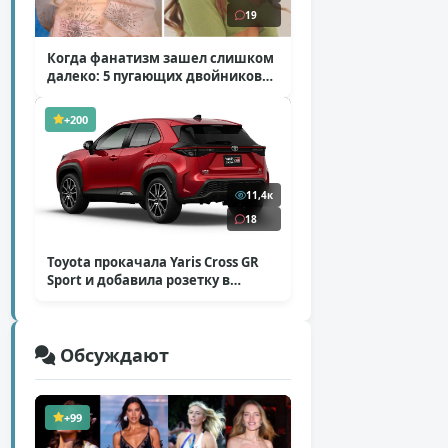
19
Когда фанатизм зашел слишком
далеко: 5 пугающих двойников
звезд
( 10 фото )
+200
11,4к
18
Toyota прокачала Yaris Cross GR
Sport и добавила розетку в
Harrier
( 5 фото )
Обсуждают
+99