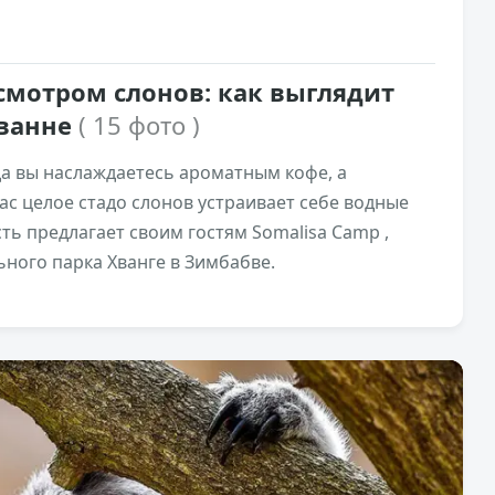
смотром слонов: как выглядит
аванне
( 15 фото )
да вы наслаждаетесь ароматным кофе, а
ас целое стадо слонов устраивает себе водные
ь предлагает своим гостям Somalisa Camp ,
ного парка Хванге в Зимбабве.