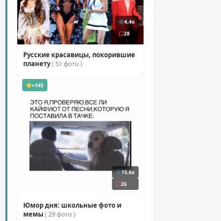
4,4к
28
Русские красавицы, покорившие
планету
( 51 фото )
+145
10,6к
26
Юмор дня: школьные фото и
мемы
( 29 фото )