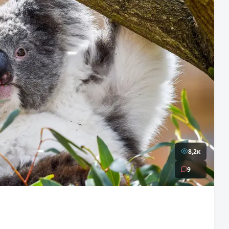
8,2к
9