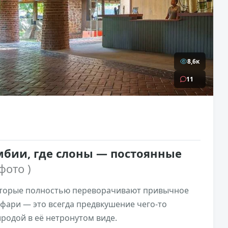
8,6к
11
амбии, где слоны — постоянные
 фото )
которые полностью переворачивают привычное
фари — это всегда предвкушение чего-то
иродой в её нетронутом виде.