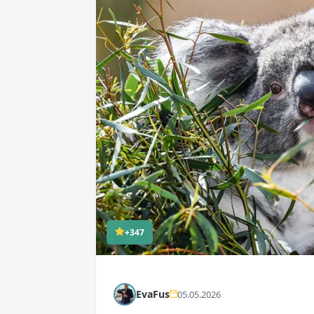
+347
EvaFus
05.05.2026