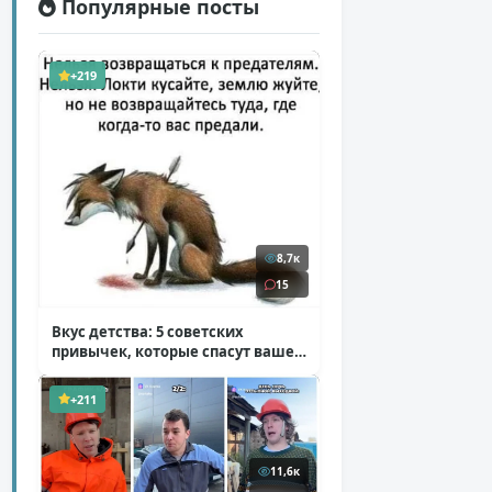
Популярные посты
+219
8,7к
15
Вкус детства: 5 советских
привычек, которые спасут ваше
здоровье
( 2 фото )
+211
11,6к