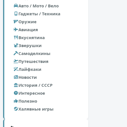
Авто / Мото / Вело
Гаджеты / Техника
Оружие
Авиация
Вкуснятина
Зверушки
Самоделкины
Путешествия
Лайфхаки
Новости
История / СССР
Интересное
Полезно
Халявные игры