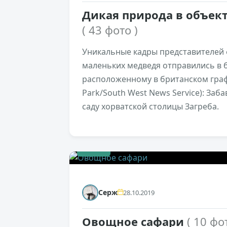
Дикая природа в объек
( 43 фото )
Уникальные кадры представителей 
маленьких медведя отправились в 
расположенному в британском граф
Park/South West News Service): Заб
саду хорватской столицы Загреба.
+115
Серж
28.10.2019
Овощное сафари
( 10 фо