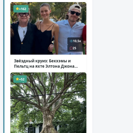
+162
10,5к
25
Звёздный круиз: Бекхэмы и
Пельтц на яхте Элтона Джона
( 12 фото )
+52