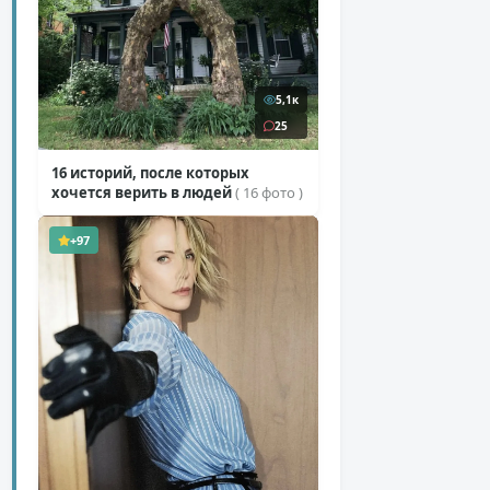
5,1к
25
16 историй, после которых
хочется верить в людей
( 16 фото )
+97