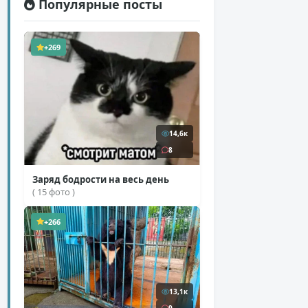
Популярные посты
+269
14,6к
8
Заряд бодрости на весь день
( 15 фото )
+266
13,1к