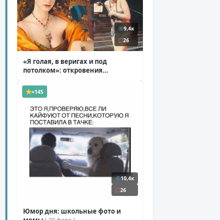
9,4к
26
«Я голая, в веригах и под
потолком»: откровения
Ковальчук о роли Маргариты
( 11 фото )
+145
10,4к
26
Юмор дня: школьные фото и
мемы
( 29 фото )