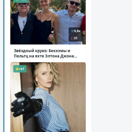
9,8к
25
Звёздный круиз: Бекхэмы и
Пельтц на яхте Элтона Джона
( 12 фото )
+97