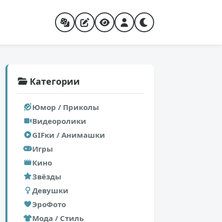
Категории
Юмор / Приколы
Видеоролики
GIFки / Анимашки
Игры
Кино
Звёзды
Девушки
ЭроФото
Мода / Стиль