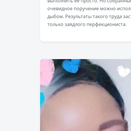
выполнить её просто. Но собранны
очевидное поручение можно исполн
дыбом. Результаты такого труда заст
только заядлого перфекциониста.