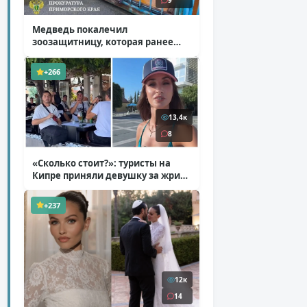
9
Медведь покалечил
зоозащитницу, которая ранее
уже потеряла ногу
( 4 фото )
+266
13,4к
8
«Сколько стоит?»: туристы на
Кипре приняли девушку за жрицу
любви
( 1 фото + 1 видео )
+237
12к
14