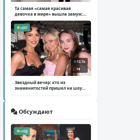
Та самая «самая красивая
девочка в мире» вышла замуж:
фото со свадьбы Тилан Блондо
( 13 фото )
+237
12,7к
18
Звездный вечер: кто из
знаменитостей пришел на шоу
Билана
( 6 фото )
Обсуждают
+132