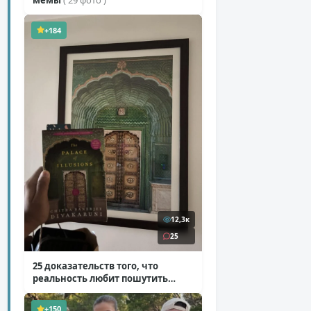
+184
12,3к
25
25 доказательств того, что
реальность любит пошутить
( 25 фото )
+150