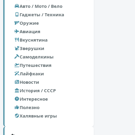
Авто / Мото / Вело
Гаджеты / Техника
Оружие
Авиация
Вкуснятина
Зверушки
Самоделкины
Путешествия
Лайфхаки
Новости
История / СССР
Интересное
Полезно
Халявные игры