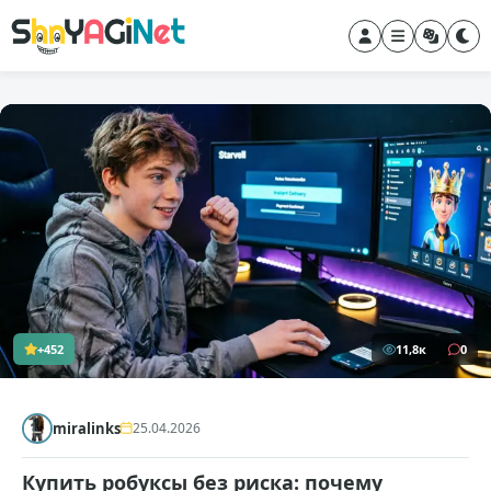
+452
11,8к
0
miralinks
25.04.2026
Купить робуксы без риска: почему