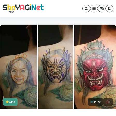
+457
11,7к
9