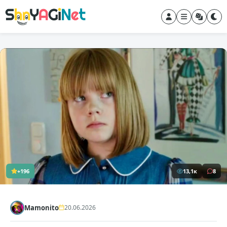
+196
13,1к
8
Mamonito
20.06.2026