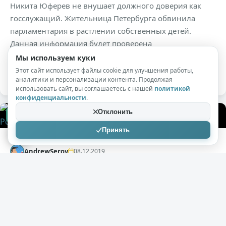
Никита Юферев не внушает должного доверия как
госслужащий. Жительница Петербурга обвинила
парламентария в растлении собственных детей.
Данная информация будет проверена
правоохранителями. Напомним, Юферев и ранее
Мы используем куки
отличался экстравагантным поведением.
Этот сайт использует файлы cookie для улучшения работы,
аналитики и персонализации контента. Продолжая
использовать сайт, вы соглашаетесь с нашей
политикой
конфиденциальности
.
Отклонить
+304
13,6к
0
Принять
AndrewSerov
08.12.2019
Развратник Вишневский учит студентов
ненавидеть Родину – русофобу не место в
высшей школе
( 2 фото )
Петербургский парламентарий и профессор РГПУ