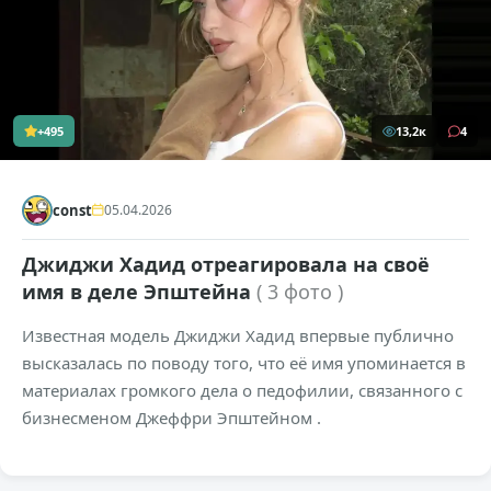
+495
13,2к
4
const
05.04.2026
Джиджи Хадид отреагировала на своё
имя в деле Эпштейна
( 3 фото )
Известная модель Джиджи Хадид впервые публично
высказалась по поводу того, что её имя упоминается в
материалах громкого дела о педофилии, связанного с
бизнесменом Джеффри Эпштейном .
+353
13,4к
0