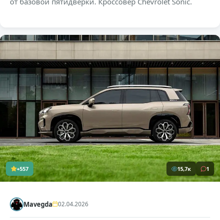
от базовой пятидверки. Кроссовер Chevrolet Sonic.
+557
15,7к
1
Mavegda
02.04.2026