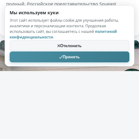
полный. Российское представительство Soueast
объявило о начале продаж нового для нашего рынка
Мы используем куки
паркетника S06.
Этот сайт использует файлы cookie для улучшения работы,
аналитики и персонализации контента. Продолжая
использовать сайт, вы соглашаетесь с нашей
политикой
конфиденциальности
.
Отклонить
Принять
+415
10,9к
0