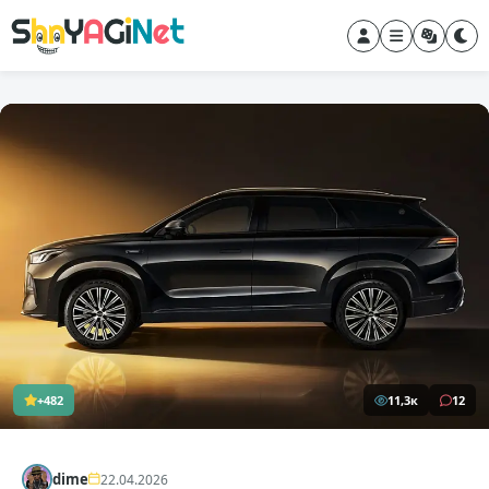
+482
11,3к
12
dime
22.04.2026