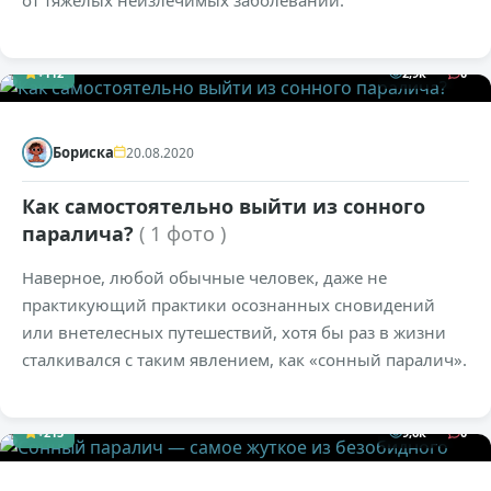
от тяжёлых неизлечимых заболеваний.
+112
2,9к
0
Бориска
20.08.2020
Как самостоятельно выйти из сонного
паралича?
( 1 фото )
Наверное, любой обычные человек, даже не
практикующий практики осознанных сновидений
или внетелесных путешествий, хотя бы раз в жизни
сталкивался с таким явлением, как «сонный паралич».
+215
9,6к
0