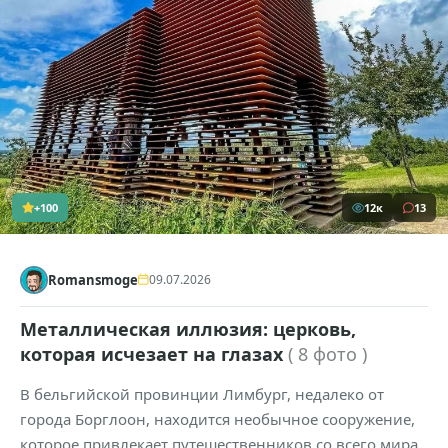
+100
12к
13
Romansmoge
09.07.2026
Металлическая иллюзия: церковь,
которая исчезает на глазах
( 8 фото )
В бельгийской провинции Лимбург, недалеко от
города Борглоон, находится необычное сооружение,
которое привлекает путешественников со всего мира.