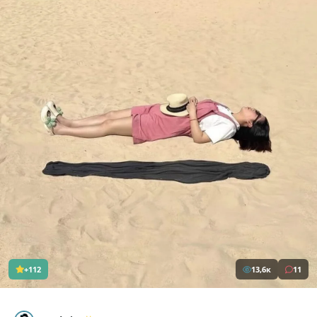
+112
13,6к
11