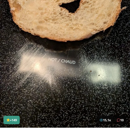
+149
15,1к
10