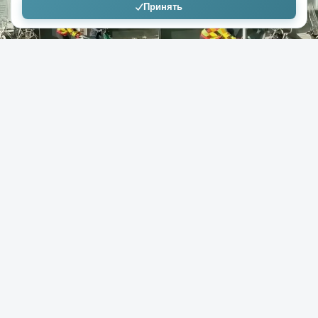
Принять
+317
8,8к
7
example
27.04.2026
Вот так бывает: первая поездка на
скутере в Нидерландах
( 1 фото + 1 видео )
Отправиться в путь на двухколесном транспорте
впервые — это всегда смесь волнения и неожиданных
сюрпризов. В Королевстве Нидерландов к такому
событию относятся со всей серьезностью: возрастной