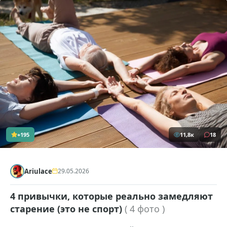
+195
11,8к
18
Ariulace
29.05.2026
4 привычки, которые реально замедляют
старение (это не спорт)
( 4 фото )