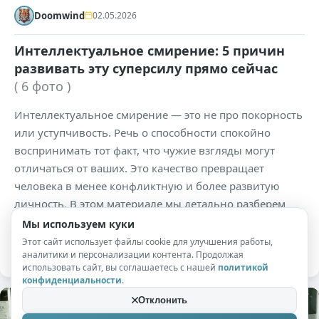
Doomwind
02.05.2026
Интеллектуальное смирение: 5 причин
развивать эту суперсилу прямо сейчас
( 6 фото )
Интеллектуальное смирение — это не про покорность
или уступчивость. Речь о способности спокойно
воспринимать тот факт, что чужие взгляды могут
отличаться от ваших. Это качество превращает
человека в менее конфликтную и более развитую
личность. В этом материале мы детально разберем
суть данного феномена и объясним, почему его стоит
Мы используем куки
культивировать.
Этот сайт использует файлы cookie для улучшения работы,
аналитики и персонализации контента. Продолжая
использовать сайт, вы соглашаетесь с нашей
политикой
конфиденциальности
.
Отклонить