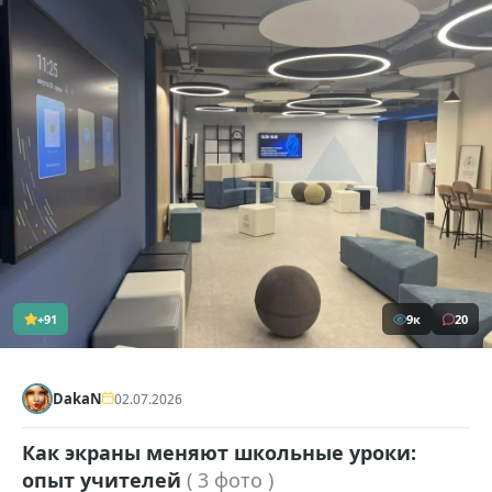
+91
9к
20
DakaN
02.07.2026
Как экраны меняют школьные уроки:
опыт учителей
( 3 фото )