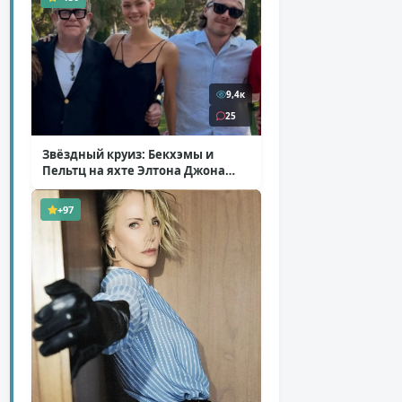
9,4к
25
Звёздный круиз: Бекхэмы и
Пельтц на яхте Элтона Джона
( 12 фото )
+97