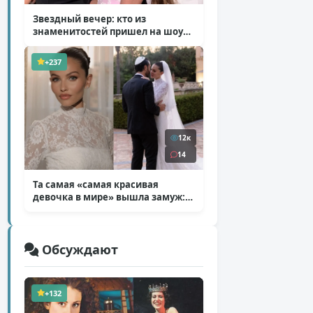
Звездный вечер: кто из
знаменитостей пришел на шоу
Билана
( 6 фото )
+237
12к
14
Та самая «самая красивая
девочка в мире» вышла замуж:
фото со свадьбы Тилан Блондо
( 13 фото )
Обсуждают
+132