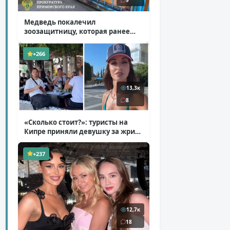
9
Медведь покалечил
зоозащитницу, которая ранее
уже потеряла ногу
( 4 фото )
+266
13,3к
8
«Сколько стоит?»: туристы на
Кипре приняли девушку за жрицу
любви
( 1 фото + 1 видео )
+237
12,7к
18