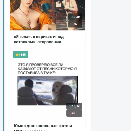
9,4к
26
«Я голая, в веригах и под
потолком»: откровения
Ковальчук о роли Маргариты
( 11 фото )
+145
10,3к
26
Юмор дня: школьные фото и
мемы
( 29 фото )