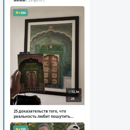
+184
12,3к
25
25 доказательств того, что
реальность любит пошутить
( 25 фото )
+150