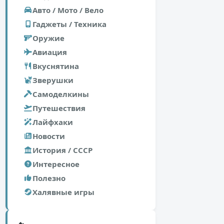
Авто / Мото / Вело
Гаджеты / Техника
Оружие
Авиация
Вкуснятина
Зверушки
Самоделкины
Путешествия
Лайфхаки
Новости
История / СССР
Интересное
Полезно
Халявные игры