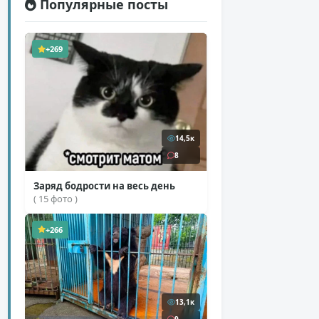
Популярные посты
+269
14,5к
8
Заряд бодрости на весь день
( 15 фото )
+266
13,1к