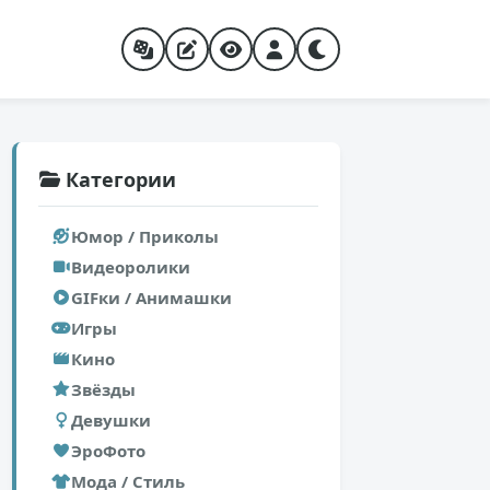
Категории
Юмор / Приколы
Видеоролики
GIFки / Анимашки
Игры
Кино
Звёзды
Девушки
ЭроФото
Мода / Стиль