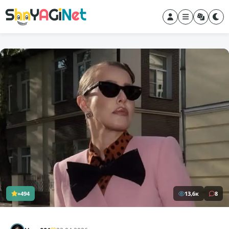
+494
13,6к
8