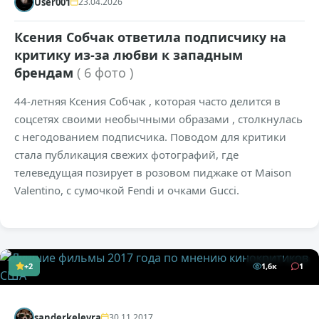
User001
23.04.2026
Ксения Собчак ответила подписчику на
критику из-за любви к западным
брендам
( 6 фото )
44-летняя Ксения Собчак , которая часто делится в
соцсетях своими необычными образами , столкнулась
с негодованием подписчика. Поводом для критики
стала публикация свежих фотографий, где
телеведущая позирует в розовом пиджаке от Maison
Valentino, с сумочкой Fendi и очками Gucci.
+2
1,6к
1
sanderkelevra
30.11.2017